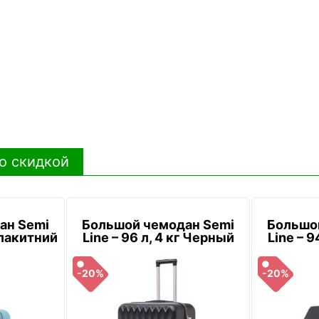
о скидкой
ан Semi
Большой чемодан Semi
Большо
 Блакитний
Line – 96 л, 4 кг Черный
Line – 9
-20%
-20%