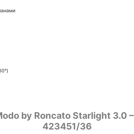
манами
60°)
o by Roncato Starlight 3.0 –
423451/36