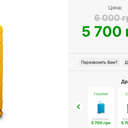
Цена:
6 000 г
5 700 
Перезвонить Вам?
Д
Др
Голубой
С
6 000 грн
6 0
5 700 грн
5 7