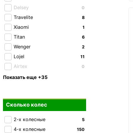
Delsey
0
Travelite
8
Xiaomi
1
Titan
6
Wenger
2
Lojel
11
Airtex
0
American Tourister
0
Показать еще +35
Bagland
0
Carbon
0
Сколько колес
CAT
3
Cesano Boscone
0
2-х колесные
5
Easy Move
0
4-х колесные
150