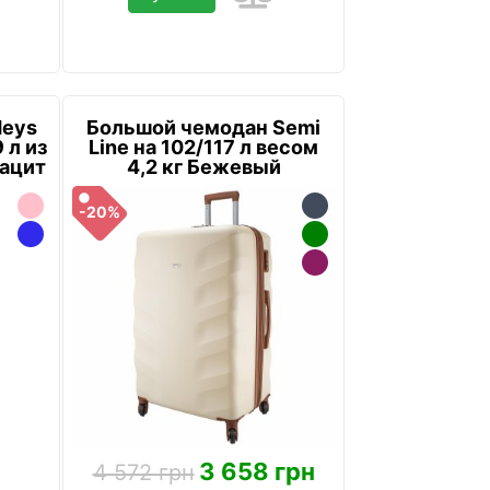
Heys
Большой чемодан Semi
 л из
Line на 102/117 л весом
ацит
4,2 кг Бежевый
-20%
3 658 грн
4 572 грн