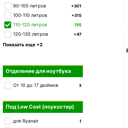
2E
0
90-100 литров
+301
Kipling
0
100-110 литров
+315
110-120 литров
155
120-130 литров
+47
130-140 литров
+16
Показать еще +2
150 + литров
+2
Отделение для ноутбука
От 10 до 17 дюймов
3
Под Low Cost (лоукостер)
для Ryanair
1