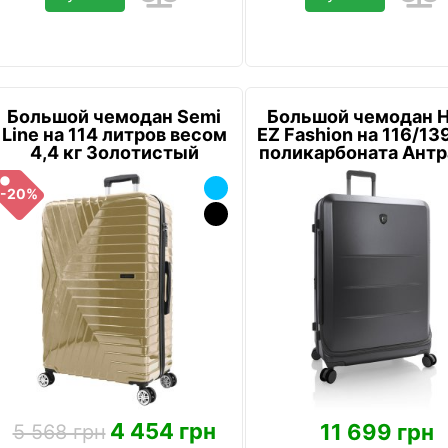
Большой чемодан Semi
Большой чемодан 
Line на 114 литров весом
EZ Fashion на 116/139
4,4 кг Золотистый
поликарбоната Антр
-20%
4 454 грн
11 699 грн
5 568 грн