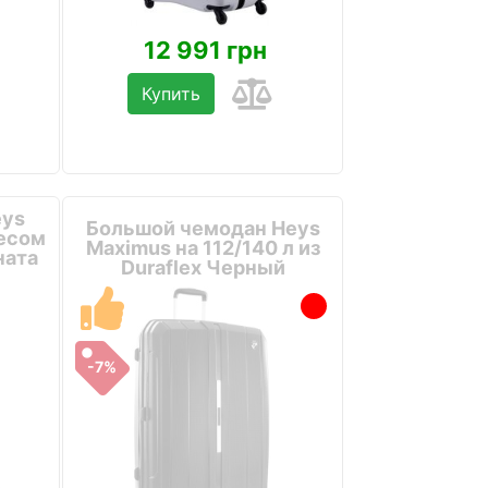
12 991 грн
Купить
eys
Большой чемодан Heys
весом
Maximus на 112/140 л из
ната
Duraflex Черный
-7%