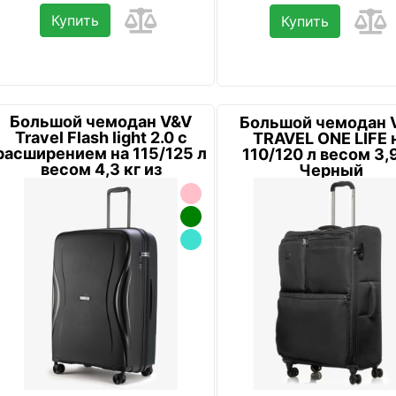
Купить
Купить
Большой чемодан V&V
Большой чемодан 
Travel Flash light 2.0 с
TRAVEL ONE LIFE 
расширением на 115/125 л
110/120 л весом 3,9
весом 4,3 кг из
Черный
полипропил...