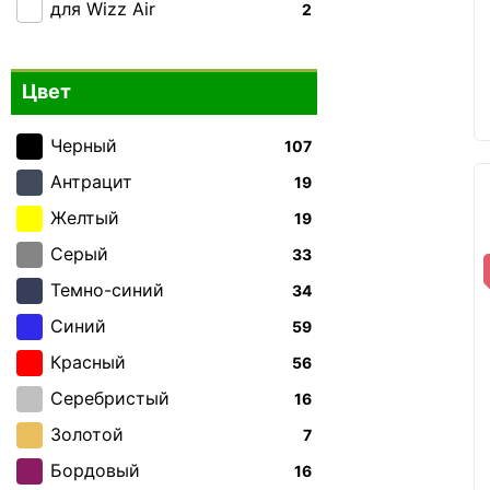
для Wizz Air
2
Цвет
Черный
107
Антрацит
19
Желтый
19
Серый
33
Темно-синий
34
Синий
59
Красный
56
Серебристый
16
Золотой
7
Бордовый
16