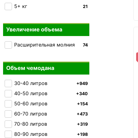
Carlton
5+ кг
21
8
Heys
11
Victorinox Travel
0
Увеличение объема
Rock
10
Расширительная молния
74
Ground
0
IT luggage
1
Hedgren
Объем чемодана
0
Gabol
7
30-40 литров
+949
Everki
0
40-50 литров
+340
THULE
1
50-60 литров
+154
Carry:Lite
0
60-70 литров
+473
Caribee
2
70-80 литров
+319
Skyflite
0
80-90 литров
+198