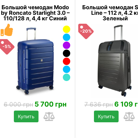
Большой чемодан Modo
Большой чемодан 
by Roncato Starlight 3.0 –
Line – 112 л, 4.2 к
110/128 л, 4,4 кг Синий
Зеленый
-20%
-5%
5 700 грн
6 109 
6 000 грн
7 636 грн
Купить
Купить