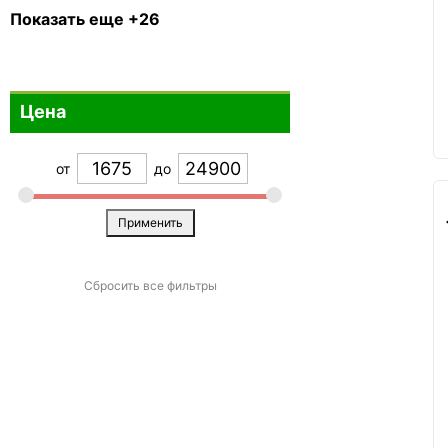
Зеленый
34
Показать еще +26
Бирюзовый
13
Бронзовый
5
Цена
Фиолетовый
23
Белый
13
от
до
Коричневый
10
Голубой
29
Применить
Изумруд
2
Бежевый
10
Сбросить все фильтры
Лайм
3
Малиновый
2
Оранжевый
12
Разноцветный
2
Розовый
28