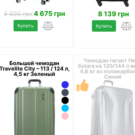
4 675 грн
8 139 грн
5 500 грн
Купить
Купить
Чемодан гигант H
Большой чемодан
Solara на 120/144 л 
Travelite City – 113 / 124 л,
4,8 кг из поликарбо
4,5 кг Зеленый
Синий