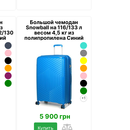
н
Большой чемодан
з
Snowball на 116/133 л
2/130
весом 4,5 кг из
ний
полипропилена Синий
+1
5 900 грн
Купить