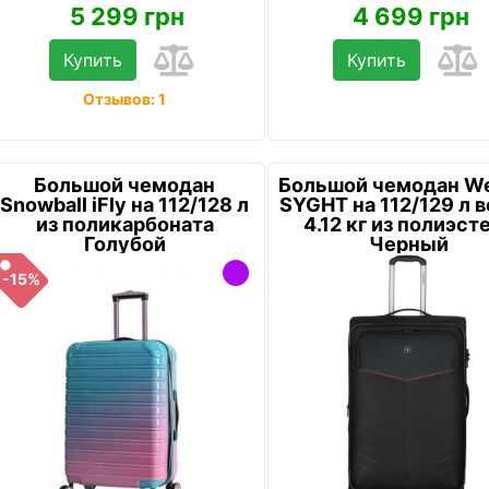
5 299 грн
4 699 грн
Купить
Купить
Отзывов: 1
Большой чемодан
Большой чемодан W
Snowball iFly на 112/128 л
SYGHT на 112/129 л 
из поликарбоната
4.12 кг из полиэст
Голубой
Черный
-15%