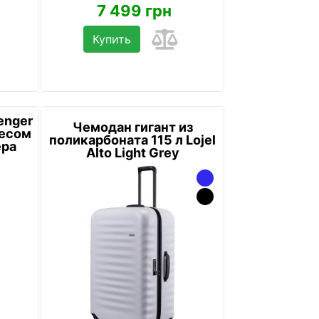
7 499 грн
Купить
enger
Чемодан гигант из
весом
поликарбоната 115 л Lojel
ера
Alto Light Grey