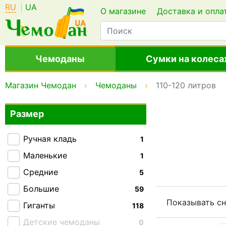
RU
UA
О магазине
Доставка и опла
Чемоданы
Сумки на колеса
Магазин Чемодан
Чемоданы
110-120 литров
Размер
Ручная кладь
1
Маленькие
1
Средние
5
Большие
59
Показывать сн
Гиганты
118
Детские чемоданы
0