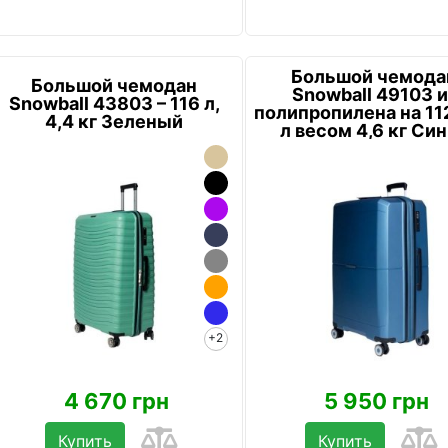
Большой чемода
Большой чемодан
Snowball 49103 и
Snowball 43803 – 116 л,
полипропилена на 11
4,4 кг Зеленый
л весом 4,6 кг Си
+2
4 670 грн
5 950 грн
Купить
Купить