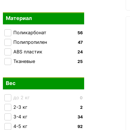
Enrico Benetti
2
Mandarina Duck
1
Материал
Milano Bag
1
MSB
0
Поликарбонат
56
National Geographic
0
Полипропилен
47
Piquadro
0
ABS пластик
24
Semi Line
3
Тканевые
25
Snowball
6
Swissbrand
6
Вес
Tucano
0
V&V Travel
до 2 кг
0
5
VIF
2-3 кг
0
2
Worldline
3-4 кг
34
0
Echolac
4-5 кг
92
1