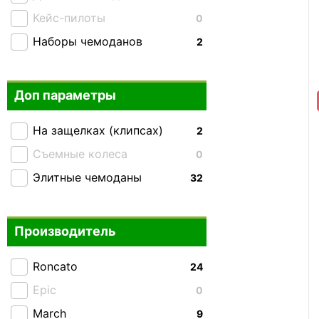
Кейс-пилоты
0
Наборы чемоданов
2
Доп параметры
На защелках (клипсах)
2
Съемные колеса
0
Элитные чемоданы
32
Производитель
Roncato
24
Epic
0
March
9