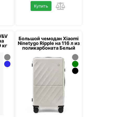
Купить
V&V
Большой чемодан Xiaomi
на
Ninetygo Ripple на 116 л из
 кг
поликарбоната Белый