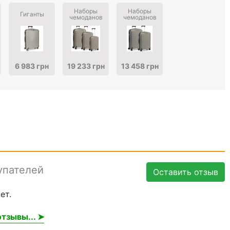
Наборы
Наборы
Гиганты
чемоданов
чемоданов
6 983 грн
19 233 грн
13 458 грн
упателей
Оставить отзыв
ет.
тзывы... ➤