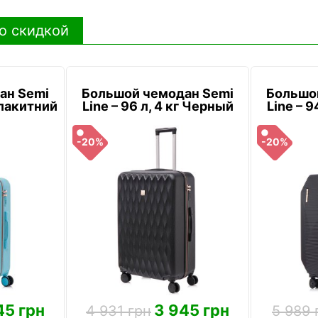
о скидкой
ан Semi
Большой чемодан Semi
Большо
 Блакитний
Line – 96 л, 4 кг Черный
Line – 9
-20%
-20%
45 грн
3 945 грн
4 931 грн
5 989 