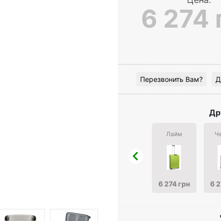
6 274 
Перезвонить Вам?
Д
Др
Лайм
Ч
6 274 грн
6 2