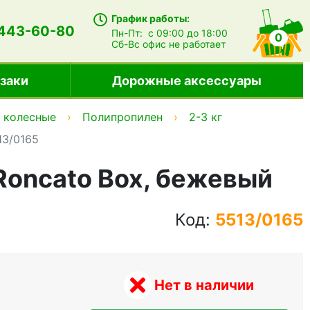
График работы:
 443-60-80
Пн-Пт:
с 09:00 до 18:00
0
Сб-Вс
офис не работает
заки
Дорожные аксессуары
х колесные
Полипропилен
2-3 кг
13/0165
Roncato Box, бежевый
Код:
5513/0165
Нет в наличии