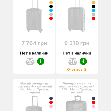
7 764 грн
9 510 грн
Нет в наличии
Нет в наличии
Отзывов: 2
Малый чемодан из
Чемодан гигант из
пластика 4-х колесный
пластика 4-х колесный
44 л March Ypsilon,
113 л March Ypsilon,
черный
черный