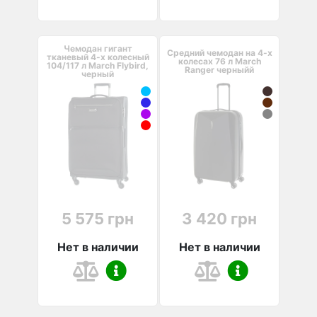
Чемодан гигант
Средний чемодан на 4-х
тканевый 4-х колесный
колесах 76 л March
104/117 л March Flybird,
Ranger черныйй
черный
5 575 грн
3 420 грн
Нет в наличии
Нет в наличии