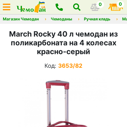
0
0
Магазин Чемодан
Чемоданы
Ручная кладь
М
March Rocky 40 л чемодан из
поликарбоната на 4 колесах
красно-серый
Код:
3653/82