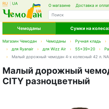
RU
UA
О магазине
Доставка и опла
Чемоданы
Сумки на колеса
Магазин Чемодан
Чемоданы
Ручная кладь
для Ryanair
для Wizz Air
55x39x20
Ра
Малый дорожный чемодан 4-х колесный 42 л. N
Малый дорожный чемод
CITY разноцветный