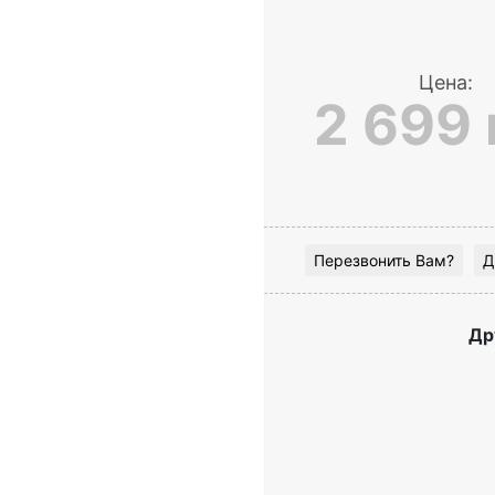
Цена:
2 699 
Перезвонить Вам?
Д
Др