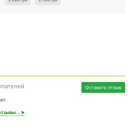
упателей
Оставить отзыв
ет.
тзывы... ➤