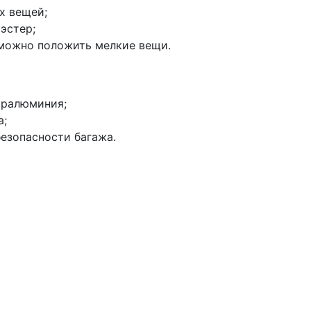
х вещей;
эстер;
 можно положить мелкие вещи.
юралюминия;
а;
езопасности багажа.