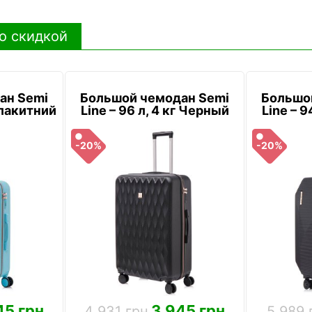
о скидкой
ан Semi
Большой чемодан Semi
Большо
 Блакитний
Line – 96 л, 4 кг Черный
Line – 9
-20%
-20%
45 грн
3 945 грн
4 931 грн
5 989 