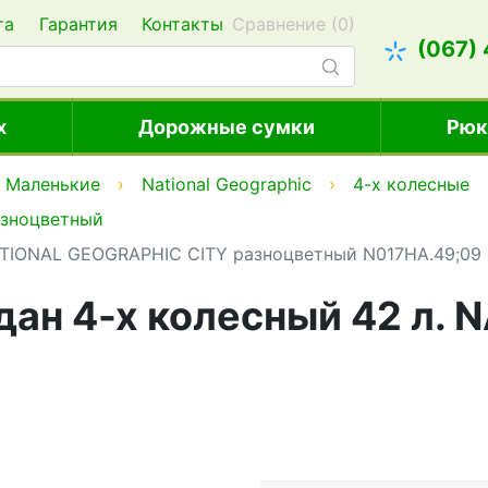
та
Гарантия
Контакты
Сравнение (
0
)
(067)
х
Дорожные сумки
Рюк
Маленькие
National Geographic
4-х колесные
зноцветный
ATIONAL GEOGRAPHIC CITY разноцветный N017HA.49;09
ан 4-х колесный 42 л.