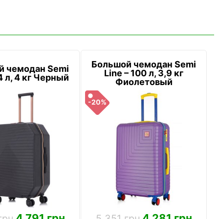
Большой чемодан Semi
й чемодан Semi
Line – 100 л, 3,9 кг
4 л, 4 кг Черный
Фиолетовый
-20%
4 791 грн
4 281 грн
грн
5 351 грн