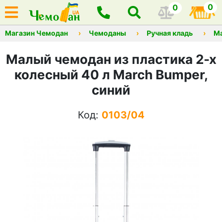
0
0
Магазин Чемодан
Чемоданы
Ручная кладь
М
Малый чемодан из пластика 2-х
колесный 40 л March Bumper,
синий
Код:
0103/04