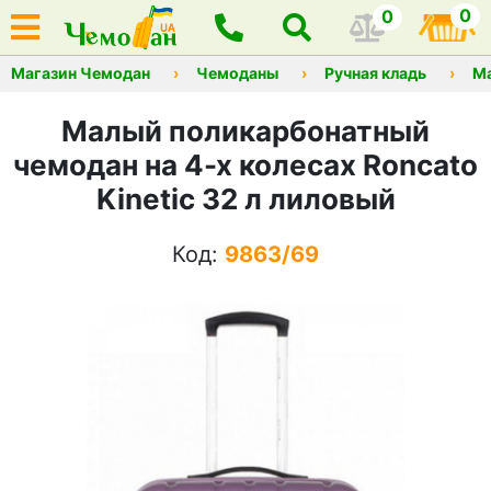
0
0
Магазин Чемодан
Чемоданы
Ручная кладь
М
Малый поликарбонатный
чемодан на 4-х колесах Roncato
Kinetic 32 л лиловый
Код:
9863/69