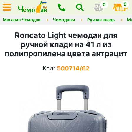
0
0
Магазин Чемодан
Чемоданы
Ручная кладь
М
Roncato Light чемодан для
ручной клади на 41 л из
полипропилена цвета антрацит
Код:
500714/62