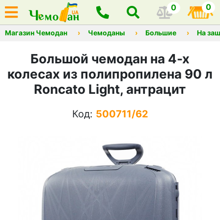
0
0
Магазин Чемодан
Чемоданы
Большие
На защ
Большой чемодан на 4-х
колесах из полипропилена 90 л
Roncato Light, антрацит
Код:
500711/62