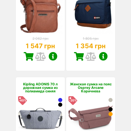
2 062 грн
1 805 грн
1 547 грн
1 354 грн
Kipling ADONIS 70 л
Женская сумка на пояс
дорожная сумка из
Osprey Arcane
полиамида синяя
Коричнева
-40%
-20%