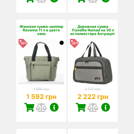
Женская сумка-шоппер
Дорожная сумка
Ravenna 11 л в цвете
Travelite Nomad на 30 л
хаки
из полиэстера Антрацит
-20%
-20%
1 990 грн
2 777 грн
1 592 грн
2 222 грн