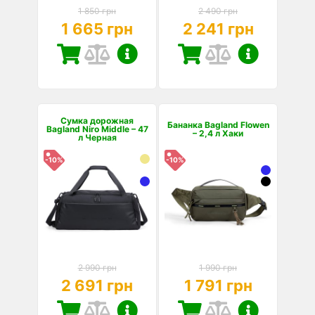
1 850 грн
2 490 грн
1 665 грн
2 241 грн
Сумка дорожная
Бананка Bagland Flowen
Bagland Niro Middle – 47
– 2,4 л Хаки
л Черная
-10%
-10%
2 990 грн
1 990 грн
2 691 грн
1 791 грн