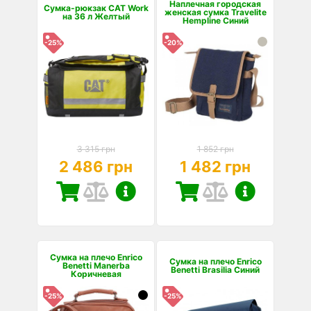
Наплечная городская
Сумка-рюкзак CAT Work
женская сумка Travelite
на 36 л Желтый
Hempline Синий
-25%
-20%
3 315 грн
1 852 грн
2 486 грн
1 482 грн
Сумка на плечо Enrico
Сумка на плечо Enrico
Benetti Manerba
Benetti Brasilia Синий
Коричневая
-25%
-25%