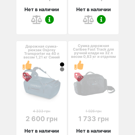
Нет в наличии
Нет в наличии
Сумка дорожная
Дорожная сумка-
Caribee Fast Track для
рюкзак Osprey
ручной клади на 32 л
Transporter на 40 л
весом 0,83 кг и отделом
весом 1,21 кг Синий
для ноутбука до 1...
-40%
-10%
4 333 грн
1 926 грн
2 600 грн
1 733 грн
Нет в наличии
Нет в наличии