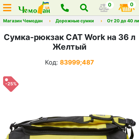
0
0
Магазин Чемодан
Дорожные сумки
От 20 до 40 л
Сумка-рюкзак CAT Work на 36 л
Желтый
Код:
83999;487
-25%