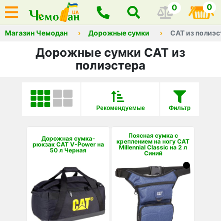
0
0
Магазин Чемодан
Дорожные сумки
CAT из полиэс
Дорожные сумки CAT из
полиэстера
Рекомендуемые
Фильтр
Поясная сумка с
Дорожная сумка-
креплением на ногу CAT
рюкзак CAT V-Power на
Millennial Classic на 2 л
50 л Черная
Синий