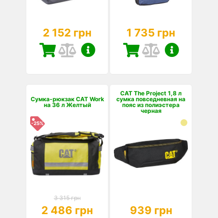
2 152 грн
1 735 грн
CAT The Project 1,8 л
Сумка-рюкзак CAT Work
cумка повседневная на
на 36 л Желтый
пояс из полиэстера
черная
-25%
3 315 грн
2 486 грн
939 грн