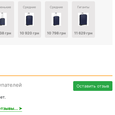
енькие
Средние
Средние
Гиганты
38 грн
10 920 грн
10 798 грн
11 629 грн
упателей
Оставить отзыв
ет.
тзывы... ➤