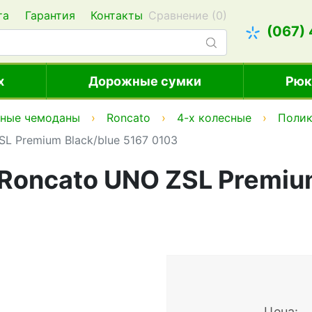
та
Гарантия
Контакты
Сравнение (
0
)
(067)
х
Дорожные сумки
Рюк
тные чемоданы
Roncato
4-х колесные
Полик
L Premium Black/blue 5167 0103
Roncato UNO ZSL Premiu
Цена: