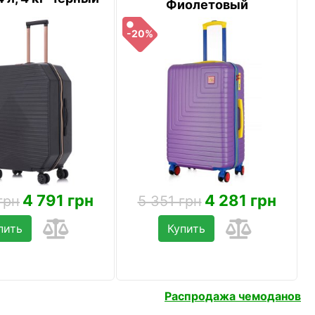
Фиолетовый
-20%
4 791 грн
4 281 грн
грн
5 351 грн
пить
Купить
Распродажа чемоданов