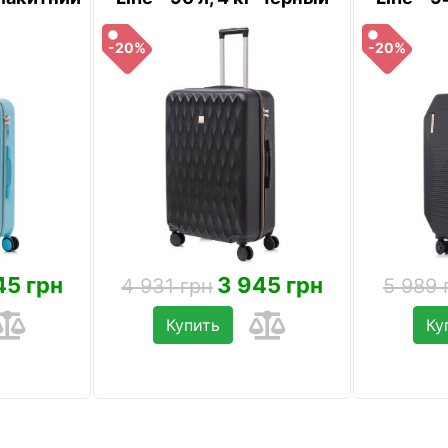
-20%
-20%
45 грн
3 945 грн
4 931 грн
5 989 
Купить
Ку