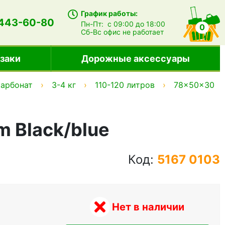
График работы:
 443-60-80
Пн-Пт:
с 09:00 до 18:00
0
Сб-Вс
офис не работает
заки
Дорожные аксессуары
арбонат
3-4 кг
110-120 литров
78x50x30
m Black/blue
Код:
5167 0103
Нет в наличии