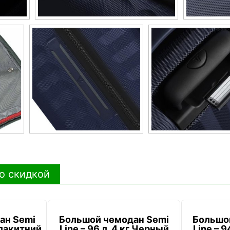
о скидкой
ан Semi
Большой чемодан Semi
Большо
 Блакитний
Line – 96 л, 4 кг Черный
Line – 9