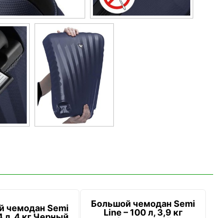
Большой чемодан Semi
й чемодан Semi
Line – 100 л, 3,9 кг
4 л, 4 кг Черный