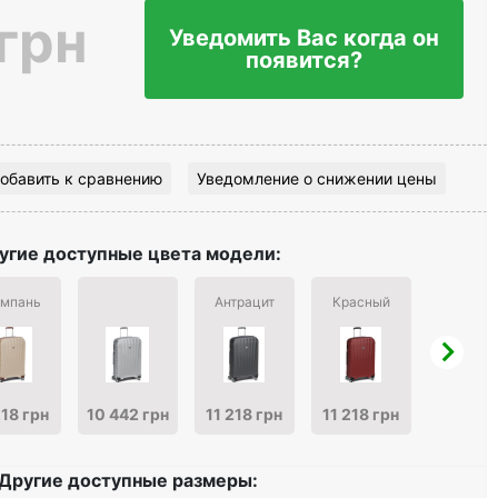
 грн
Уведомить Вас когда он
появится?
обавить к сравнению
Уведомление о снижении цены
угие доступные цвета модели:
мпань
Антрацит
Красный
Черны
218 грн
10 442 грн
11 218 грн
11 218 грн
11 218 
Другие доступные размеры: