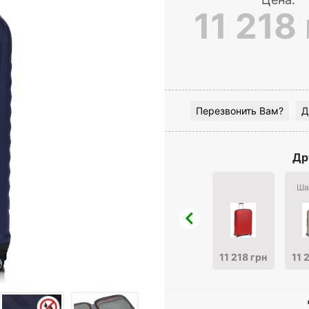
11 218
Перезвонить Вам?
Д
Др
Ша
11 218 грн
11 