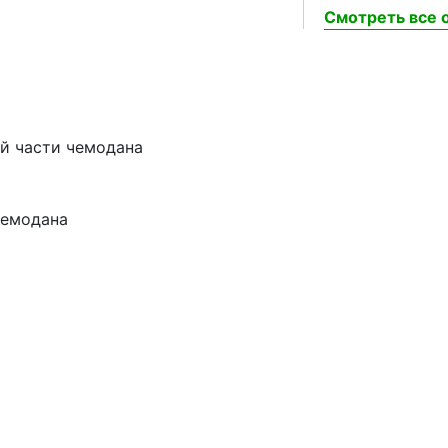
Смотреть все о
ой части чемодана
чемодана