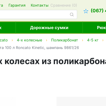
та
Гарантия
Контакты
Сравнение (
0
)
(067)
х
Дорожные сумки
Рюк
cato
4-х колесные
Поликарбонат
4-5 кг
а 100 л Roncato Kinetic, шампань 9861/26
 колесах из поликарбона