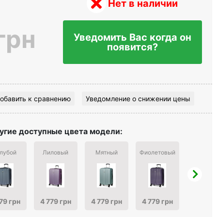
Нет в наличии
грн
Уведомить Вас когда он
появится?
обавить к сравнению
Уведомление о снижении цены
угие доступные цвета модели:
лубой
Лиловый
Мятный
Фиолетовый
Антрац
79 грн
4 779 грн
4 779 грн
4 779 грн
4 779 г