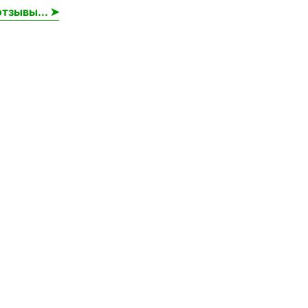
тзывы... ➤