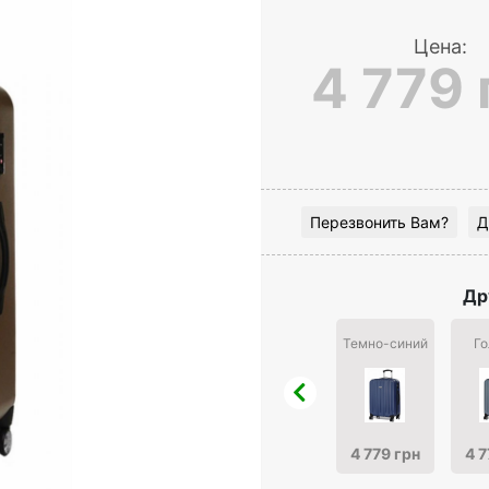
Цена:
4 779 
Перезвонить Вам?
Д
Др
Темно-синий
Го
4 779 грн
4 7