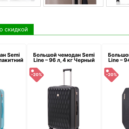
о скидкой
ан Semi
Большой чемодан Semi
Большо
 Блакитний
Line – 96 л, 4 кг Черный
Line – 9
-20%
-20%