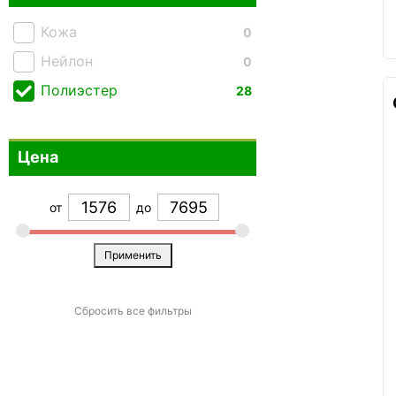
Темно-синий
0
Кожа
0
Фиолетовый
1
Нейлон
0
Хаки
0
Полиэстер
28
Черный
18
Цена
от
до
Применить
Сбросить все фильтры