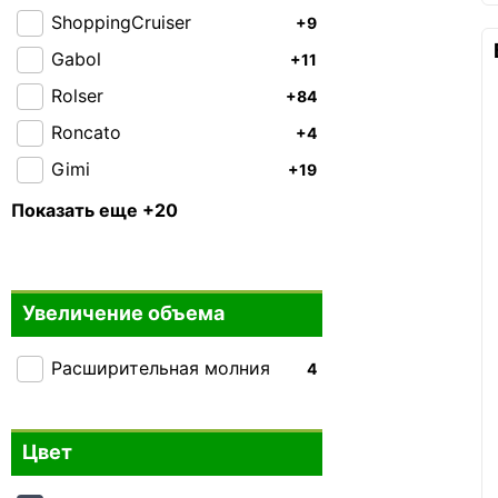
ShoppingCruiser
+9
Gabol
+11
Rolser
+84
Roncato
+4
Gimi
+19
CAT
+8
Показать еще +20
National Geographic
+3
Enrico Benetti
+4
Увеличение объема
Airtex
+9
Andersen
+16
Расширительная молния
4
Aurora
+38
Bagland
+1
Цвет
Bo-Camp
0