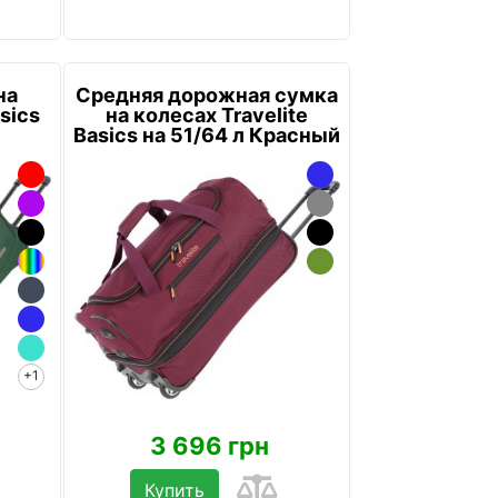
на
Средняя дорожная сумка
sics
на колесах Travelite
Basics на 51/64 л Красный
+1
3 696 грн
Купить