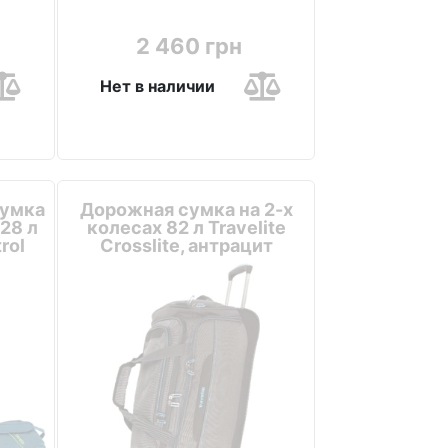
2 460 грн
Нет в наличии
сумка
Дорожная сумка на 2-х
128 л
колесах 82 л Travelite
rol
Crosslite, антрацит