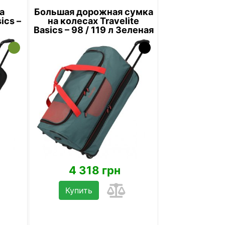
а
Большая дорожная сумка
ics –
на колесах Travelite
Basics – 98 / 119 л Зеленая
4 318 грн
Купить