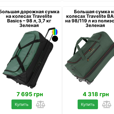
Большая дорожная сумка
Большая сумка н
на колесах Travelite
колесах Travelite B
Basics – 98 л, 3,7 кг
на 98/119 л из полиэ
Зеленая
Зеленая
7 695 грн
4 318 грн
Купить
Купить