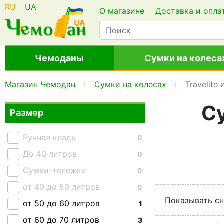
RU
UA
О магазине
Доставка и опла
Чемоданы
Сумки на колеса
Магазин Чемодан
Сумки на колесах
Travelite
Су
Размер
Ручная кладь
0
До 40 литров
0
Сумки-тележки
0
от 40 до 50 литров
0
Показывать сн
от 50 до 60 литров
1
от 60 до 70 литров
3