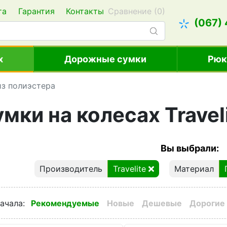
та
Гарантия
Контакты
Сравнение (
0
)
(067)
х
Дорожные сумки
Рюк
 из полиэстера
мки на колесах Travel
Вы выбрали:
Производитель
Travelite
Материал
ачала
:
Рекомендуемые
Новые
Дешевые
Дорогие