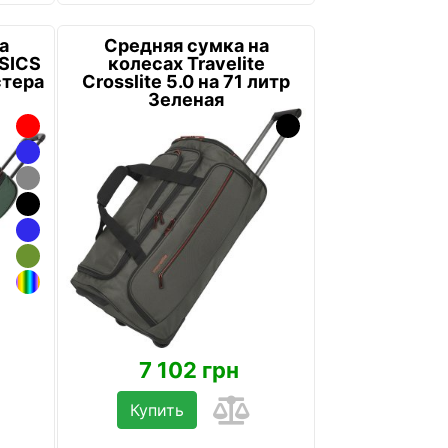
а
Средняя сумка на
ASICS
колесах Travelite
стера
Crosslite 5.0 на 71 литр
Зеленая
7 102 грн
Купить