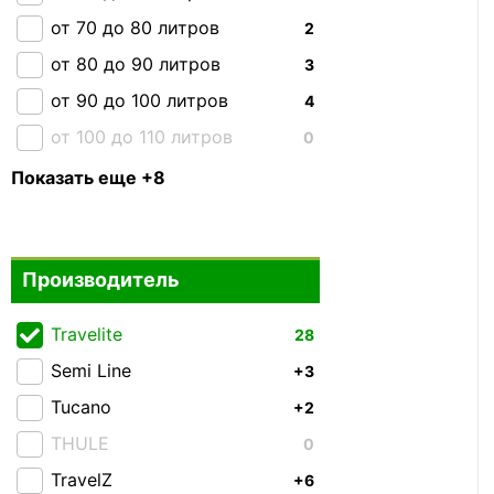
от 70 до 80 литров
2
от 80 до 90 литров
3
от 90 до 100 литров
4
от 100 до 110 литров
0
от 110 до 120 литров
1
Показать еще +8
от 120 до 130 литров
0
от 130 до 140 литров
0
Производитель
от 150 до 160 литров
0
От 40 до 70 литров
3
Travelite
28
От 70 до 100 литров
8
Semi Line
+3
Свыше 100 литров
8
Tucano
+2
Комплект сумок
0
THULE
0
TravelZ
+6