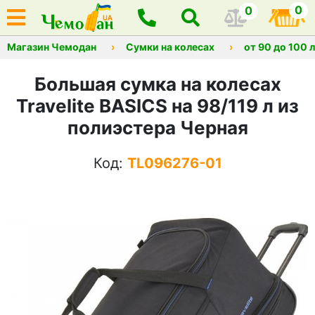
0
0
Магазин Чемодан
Сумки на колесах
от 90 до 100 
Большая сумка на колесах
Travelite BASICS на 98/119 л из
полиэстера Черная
Код:
TL096276-01