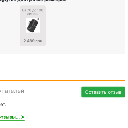
От 70 до 100
литров
2 489 грн
упателей
Оставить отзыв
ет.
тзывы... ➤