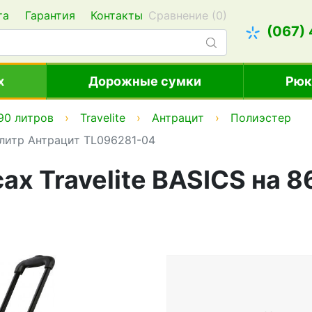
та
Гарантия
Контакты
Сравнение (
0
)
(067)
х
Дорожные сумки
Рюк
90 литров
Travelite
Антрацит
Полиэстер
6 литр Антрацит TL096281-04
ах Travelite BASICS на 