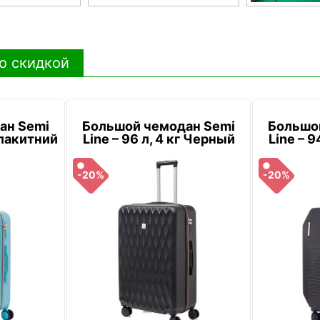
о скидкой
ан Semi
Большой чемодан Semi
Большо
 Блакитний
Line – 96 л, 4 кг Черный
Line – 9
-20%
-20%