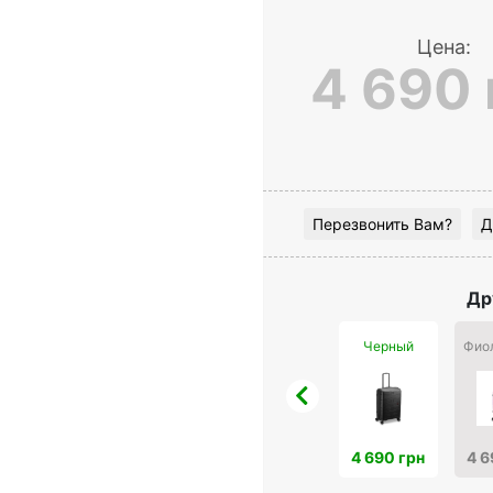
Цена:
4 690 
Перезвонить Вам?
Д
Др
Черный
Фио
4 690 грн
4 6