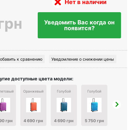
Нет в наличии
грн
Уведомить Вас когда он
появится?
обавить к сравнению
Уведомление о снижении цены
угие доступные цвета модели:
летовый
Оранжевый
Голубой
Голубой
Розовы
5 750 г
90 грн
4 690 грн
4 690 грн
5 750 грн
4 888 г