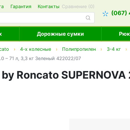
та
Гарантия
Контакты
Сравнение (
0
)
(067)
х
Дорожные сумки
Рюк
cato
4-х колесные
Полипропилен
3-4 кг
 – 71 л, 3,3 кг Зеленый 422022/07
y Roncato SUPERNOVA 2.0