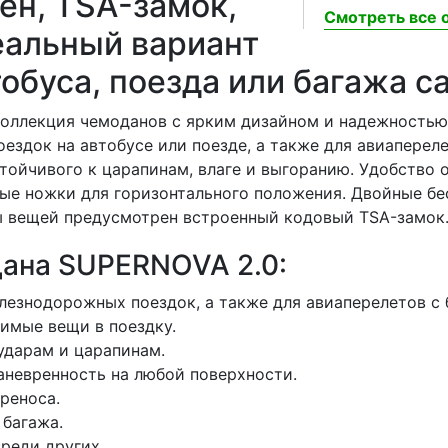
ен, TSA-замок,
Смотреть все о
еальный вариант
тобуса, поезда или багажа с
коллекция чемоданов с ярким дизайном и надежностью
ездок на автобусе или поезде, а также для авиаперел
тойчивого к царапинам, влаге и выгоранию. Удобство 
овые ножки для горизонтального положения. Двойные б
 вещей предусмотрен встроенный кодовый TSA-замок
ана SUPERNOVA 2.0:
лезнодорожных поездок, а также для авиаперелетов с 
димые вещи в поездку.
ударам и царапинам.
невренность на любой поверхности.
реноса.
 багажа.
реди других.