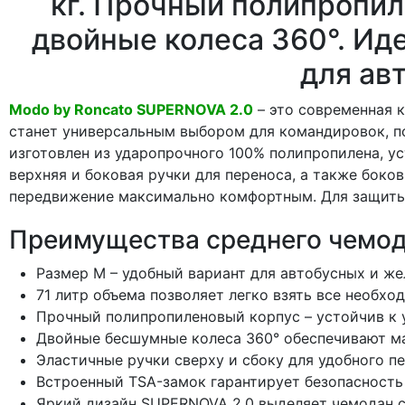
кг. Прочный полипропил
двойные колеса 360°. Ид
для ав
Modo by Roncato SUPERNOVA 2.0
– это современная 
станет универсальным выбором для командировок, по
изготовлен из ударопрочного 100% полипропилена, ус
верхняя и боковая ручки для переноса, а также бок
передвижение максимально комфортным. Для защиты
Преимущества среднего чемод
Размер M – удобный вариант для автобусных и же
71 литр объема позволяет легко взять все необхо
Прочный полипропиленовый корпус – устойчив к 
Двойные бесшумные колеса 360° обеспечивают ма
Эластичные ручки сверху и сбоку для удобного пе
Встроенный TSA-замок гарантирует безопасность
Яркий дизайн SUPERNOVA 2.0 выделяет чемодан с