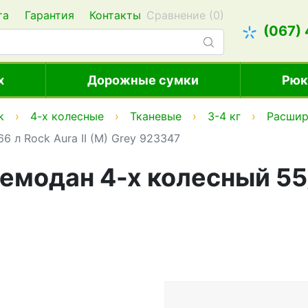
та
Гарантия
Контакты
Сравнение (
0
)
(067)
х
Дорожные сумки
Рюк
k
4-х колесные
Тканевые
3-4 кг
Расшир
 л Rock Aura II (M) Grey 923347
модан 4-х колесный 55/6