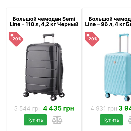
Большой чемодан Semi
Большой чемод
Line – 110 л, 4,2 кг Черный
Line – 96 л, 4 кг
-20%
-20%
4 435 грн
3 9
5 544 грн
4 931 грн
Купить
Купить