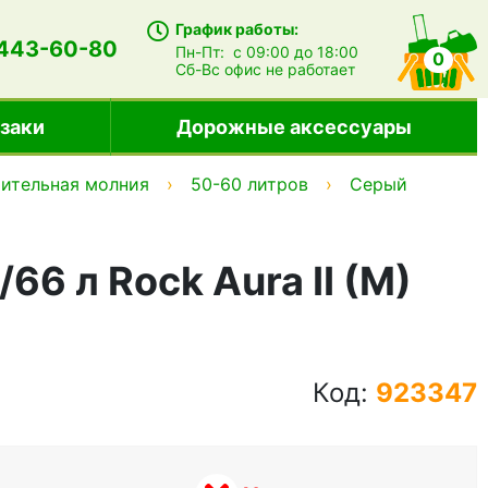
График работы:
 443-60-80
Пн-Пт:
с 09:00 до 18:00
0
Сб-Вс
офис не работает
заки
Дорожные аксессуары
ительная молния
50-60 литров
Серый
6 л Rock Aura II (M)
Код:
923347