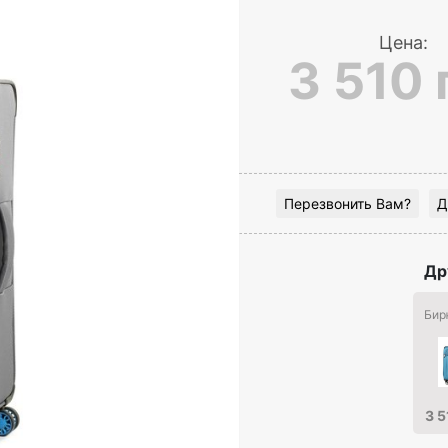
Цена:
3 510 
Перезвонить Вам?
Д
Др
Бир
3 5