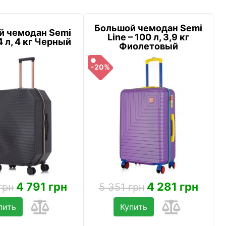
Большой чемодан Semi
й чемодан Semi
Line – 100 л, 3,9 кг
4 л, 4 кг Черный
Фиолетовый
-20%
4 791 грн
4 281 грн
грн
5 351 грн
пить
Купить