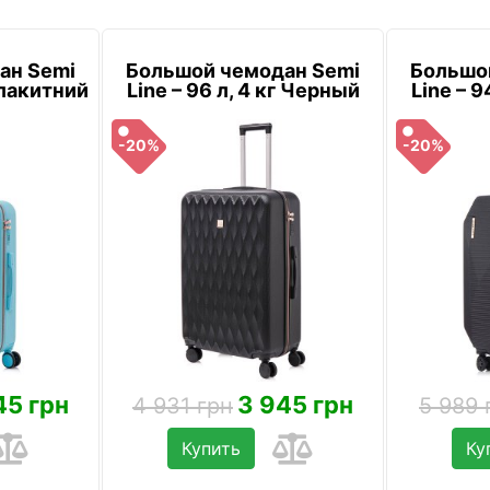
ан Semi
Большой чемодан Semi
Большо
 Блакитний
Line – 96 л, 4 кг Черный
Line – 9
-20%
-20%
45 грн
3 945 грн
4 931 грн
5 989 
Купить
Ку