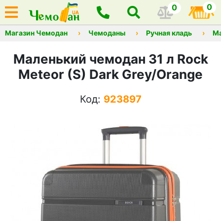
0
0
Магазин Чемодан
Чемоданы
Ручная кладь
М
Маленький чемодан 31 л Rock
Meteor (S) Dark Grey/Orange
Код:
923897