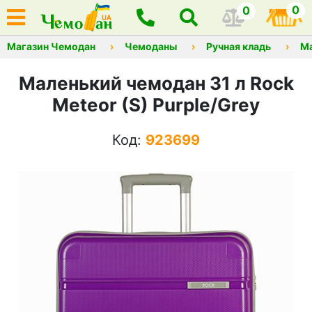
0
0
Магазин Чемодан
Чемоданы
Ручная кладь
М
Маленький чемодан 31 л Rock
Meteor (S) Purple/Grey
Код:
923699