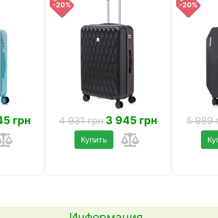
-20%
-20%
45 грн
3 945 грн
4 931 грн
5 989 
Купить
Ку
Информация