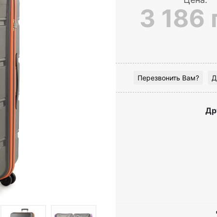
3 186 
Перезвонить Вам?
Д
Др