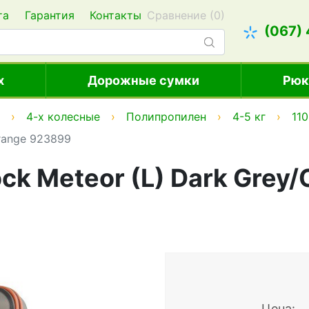
та
Гарантия
Контакты
Сравнение (
0
)
(067)
х
Дорожные сумки
Рюк
4-х колесные
Полипропилен
4-5 кг
11
Orange 923899
ck Meteor (L) Dark Grey
Цена: