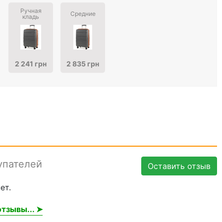
Ручная
Средние
кладь
2 241 грн
2 835 грн
упателей
Оставить отзыв
ет.
тзывы... ➤