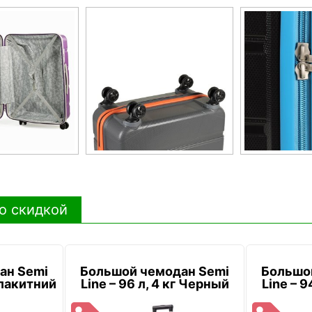
о скидкой
ан Semi
Большой чемодан Semi
Большо
 Блакитний
Line – 96 л, 4 кг Черный
Line – 9