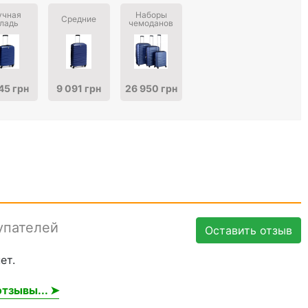
учная
Наборы
Средние
ладь
чемоданов
45 грн
9 091 грн
26 950 грн
упателей
Оставить отзыв
ет.
тзывы... ➤