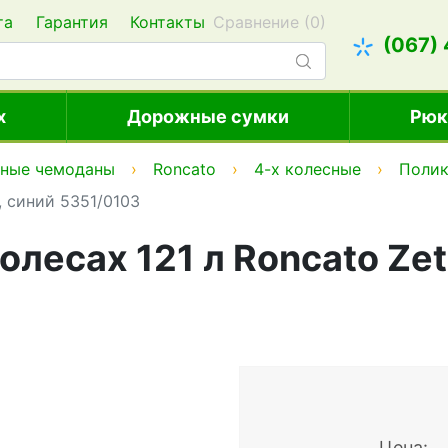
та
Гарантия
Контакты
Сравнение (
0
)
(067)
х
Дорожные сумки
Рюк
тные чемоданы
Roncato
4-х колесные
Полик
, синий 5351/0103
олесах 121 л Roncato Zet
Цена: