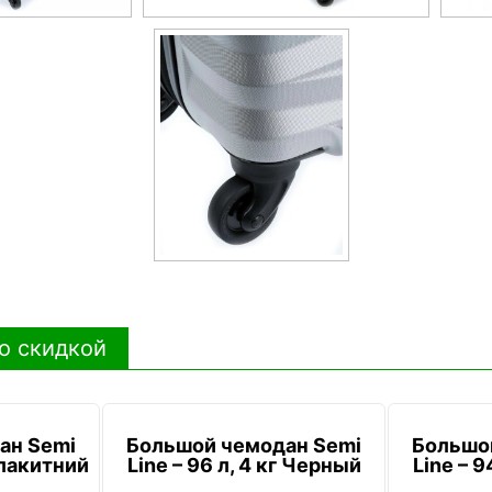
о скидкой
ан Semi
Большой чемодан Semi
Большо
 Блакитний
Line – 96 л, 4 кг Черный
Line – 9