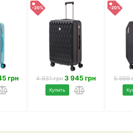
-20%
-20%
45 грн
3 945 грн
4 931 грн
5 989 
Купить
Ку