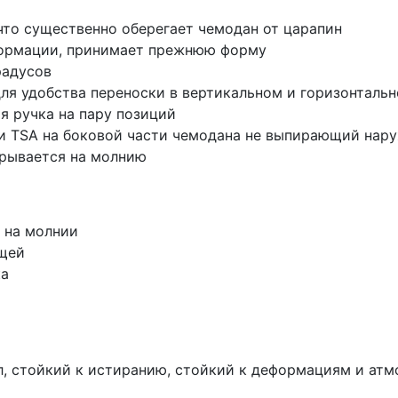
то существенно оберегает чемодан от царапин
еформации, принимает прежнюю форму
радусов
для удобства переноски в вертикальном и горизонталь
 ручка на пару позиций
и TSA на боковой части чемодана не выпирающий нар
крывается на молнию
 на молнии
ещей
ка
, стойкий к истиранию, стойкий к деформациям и атмо