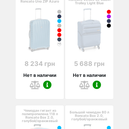
Roncato Uno ZIP Azuro
Trolley Light Blue
+2
8 234 грн
5 688 грн
Нет в наличии
Нет в наличии
Чемодан гигант из
Большой чемодан 80 л
полипропилена 118 л
Roncato Box 2.0,
Roncato Box 2.0,
голубой/оранжевый
голубой/оранжевый