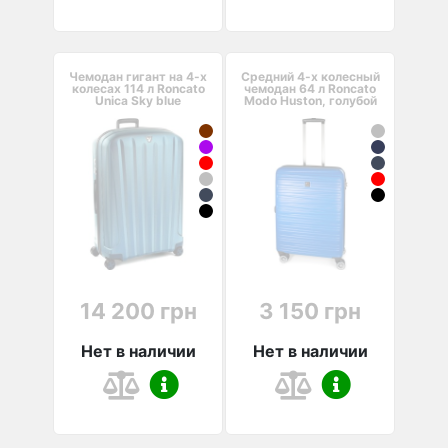
Чемодан гигант на 4-х
Средний 4-х колесный
колесах 114 л Roncato
чемодан 64 л Roncato
Unica Sky blue
Modo Huston, голубой
14 200 грн
3 150 грн
Нет в наличии
Нет в наличии