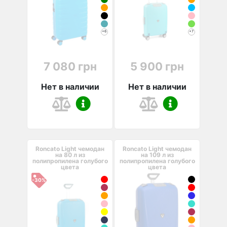
+6
+7
7 080 грн
5 900 грн
Нет в наличии
Нет в наличии
Roncato Light чемодан
Roncato Light чемодан
на 80 л из
на 109 л из
полипропилена голубого
полипропилена голубого
цвета
цвета
-30%