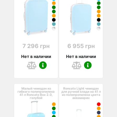
+6
+6
7 296 грн
6 955 грн
Нет в наличии
Нет в наличии
Малый чемодан из
Roncato Light чемодан
гибкого полипропилена
для ручной клади на 41 л
41 л Roncato Box 2.0,
из полипропилена цвета
голубой
аквамарин