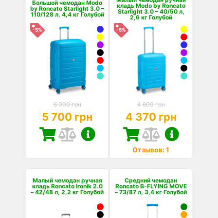
Большой чемодан Modo
кладь Modo by Roncato
by Roncato Starlight 3.0 –
Starlight 3.0 – 40/50 л,
110/128 л, 4,4 кг Голубой
2,6 кг Голубой
-5%
-5%
6 000 грн
4 600 грн
5 700 грн
4 370 грн
Отзывов: 1
Малый чемодан ручная
Средний чемодан
кладь Roncato Ironik 2.0
Roncato B-FLYING MOVE
– 42/48 л, 2,2 кг Голубой
– 73/87 л, 3,4 кг Голубой