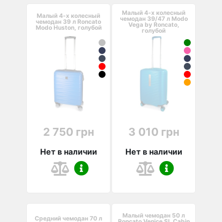
Малый 4-х колесный
Малый 4-х колесный
чемодан 39/47 л Modo
чемодан 39 л Roncato
Vega by Roncato,
Modo Huston, голубой
голубой
2 750 грн
3 010 грн
Нет в наличии
Нет в наличии
Малый чемодан 50 л
Средний чемодан 70 л
Roncato Venice SL Cabin