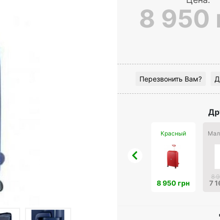
8 950 
Перезвонить Вам?
Д
Др
Красный
Мал
8 
8 950 грн
7 1