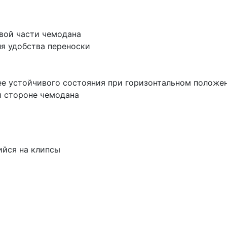
овой части чемодана
ля удобства переноски
ее устойчивого состояния при горизонтальном положе
й стороне чемодана
ийся на клипсы