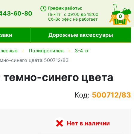
График работы:
 443-60-80
Пн-Пт:
с 09:00 до 18:00
0
Сб-Вс
офис не работает
заки
Дорожные аксессуары
олесные
Полипропилен
3-4 кг
емно-синего цвета 500712/83
а темно-синего цвета
Код:
500712/83
Нет в наличии