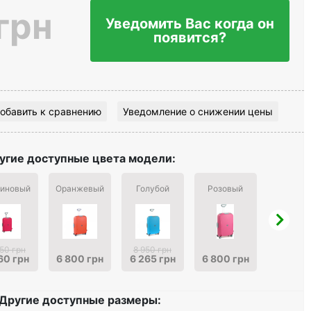
грн
Уведомить Вас когда он
появится?
обавить к сравнению
Уведомление о снижении цены
угие доступные цвета модели:
иновый
Оранжевый
Голубой
Розовый
Желты
950 грн
8 950 грн
60 грн
6 800 грн
6 265 грн
6 800 грн
5 933 г
Другие доступные размеры: