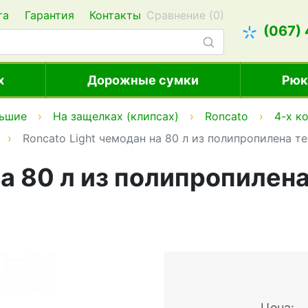
та
Гарантия
Контакты
Сравнение (
0
)
(067)
х
Дорожные сумки
Рюк
ьшие
На защелках (клипсах)
Roncato
4-х к
Roncato Light чемодан на 80 л из полипропилена т
на 80 л из полипропилен
Цена: