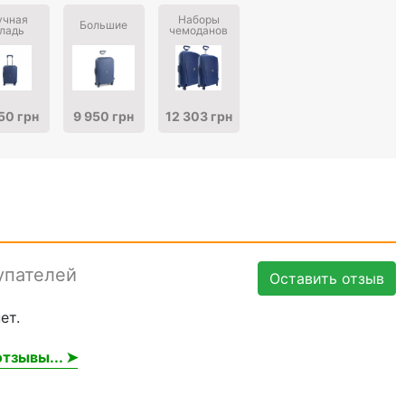
учная
Наборы
Большие
ладь
чемоданов
50 грн
9 950 грн
12 303 грн
упателей
Оставить отзыв
ет.
тзывы... ➤