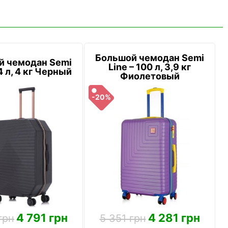
Большой чемодан Semi
й чемодан Semi
Line – 100 л, 3,9 кг
4 л, 4 кг Черный
Фиолетовый
-20%
4 791 грн
4 281 грн
грн
5 351 грн