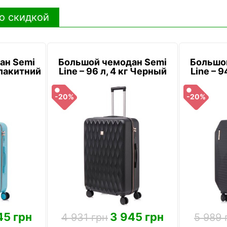
о скидкой
ан Semi
Большой чемодан Semi
Большо
 Блакитний
Line – 96 л, 4 кг Черный
Line – 9
-20%
-20%
45 грн
3 945 грн
4 931 грн
5 989 