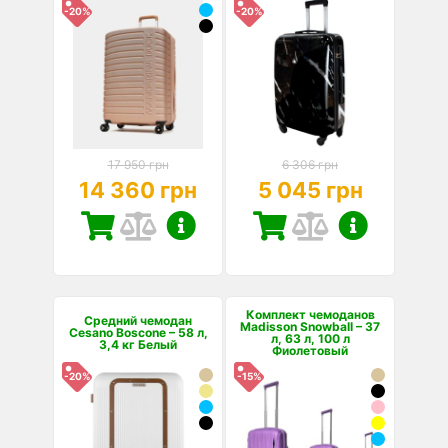
-20%
-20%
17 950 грн
6 306 грн
14 360 грн
5 045 грн
Комплект чемоданов
Средний чемодан
Madisson Snowball – 37
Cesano Boscone – 58 л,
л, 63 л, 100 л
3,4 кг Белый
Фиолетовый
-20%
-15%