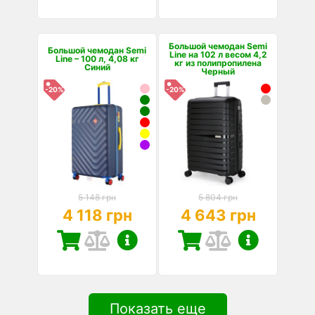
Большой чемодан Semi
Большой чемодан Semi
Line на 102 л весом 4,2
Line – 100 л, 4,08 кг
кг из полипропилена
Синий
Черный
-20%
-20%
5 148 грн
5 804 грн
4 118 грн
4 643 грн
Показать еще