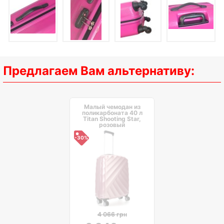
Предлагаем Вам альтернативу:
Малый чемодан из
поликарбоната 40 л
Titan Shooting Star,
розовый
-30%
4 066 грн