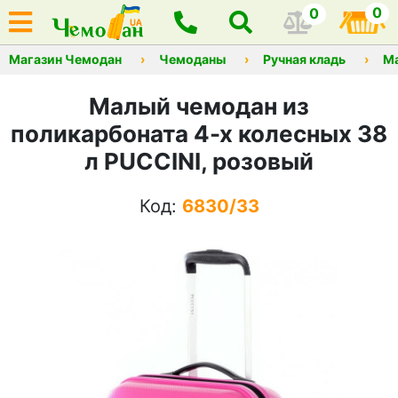
0
0
Магазин Чемодан
Чемоданы
Ручная кладь
М
Малый чемодан из
поликарбоната 4-х колесных 38
л PUCCINI, розовый
Код:
6830/33