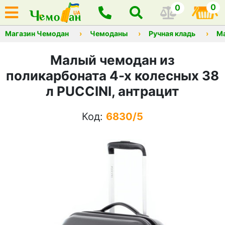
0
0
Магазин Чемодан
Чемоданы
Ручная кладь
М
Малый чемодан из
поликарбоната 4-х колесных 38
л PUCCINI, антрацит
Код:
6830/5