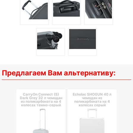
Предлагаем Вам альтернативу:
CarryOn Connect (S)
Echolac SHOGUN 40 л
Dark Grey 32 л чемодан
чемодан из
из поликарбоната на 4
поликарбоната на 4
колесах темно-серый
колесах серый