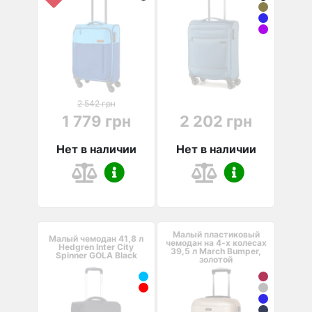
2 542 грн
1 779 грн
2 202 грн
Нет в наличии
Нет в наличии
Малый пластиковый
Малый чемодан 41,8 л
чемодан на 4-х колесах
Hedgren Inter City
39,5 л March Bumper,
Spinner GOLA Black
золотой