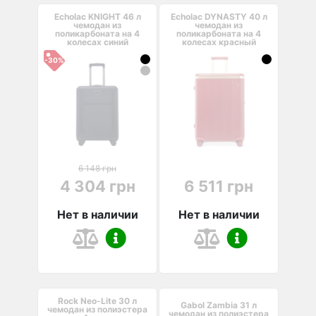
Echolac KNIGHT 46 л
Echolac DYNASTY 40 л
чемодан из
чемодан из
поликарбоната на 4
поликарбоната на 4
колесах синий
колесах красный
-30%
6 148 грн
4 304 грн
6 511 грн
Нет в наличии
Нет в наличии
Rock Neo-Lite 30 л
Gabol Zambia 31 л
чемодан из полиэстера
чемодан из полиэстера