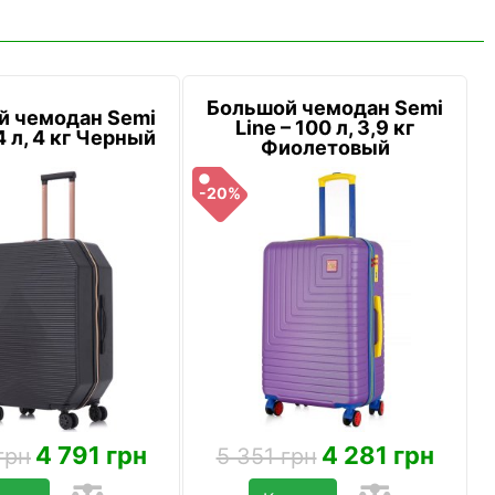
Большой чемодан Semi
й чемодан Semi
Line – 100 л, 3,9 кг
4 л, 4 кг Черный
Фиолетовый
-20%
4 791 грн
4 281 грн
грн
5 351 грн