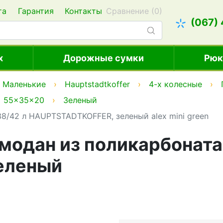
та
Гарантия
Контакты
Сравнение (
0
)
(067)
х
Дорожные сумки
Рюк
Маленькие
Hauptstadtkoffer
4-х колесные
55x35x20
Зеленый
8/42 л HAUPTSTADTKOFFER, зеленый alex mini green
модан из поликарбоната
еленый