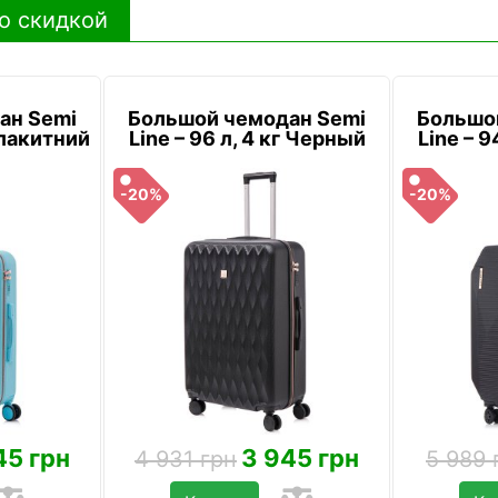
о скидкой
ан Semi
Большой чемодан Semi
Большо
 Блакитний
Line – 96 л, 4 кг Черный
Line – 9
-20%
-20%
45 грн
3 945 грн
4 931 грн
5 989 