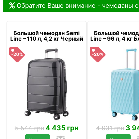
Обратите Ваше внимание - чемоданы с
Большой чемодан Semi
Большой чемод
Line – 110 л, 4,2 кг Черный
Line – 96 л, 4 кг
-20%
-20%
4 435 грн
3 9
5 544 грн
4 931 грн