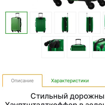
Описание
Характеристики
Стильный дорожны
Хауптштадткоффер в зеле