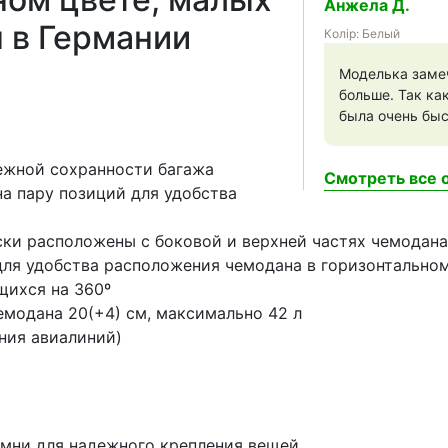
Анжела Д.
 в Германии
Колір: Белый
Моделька замеч
больше. Так ка
была очень быст
ежной сохранности багажа
Смотреть все о
а пару позиций для удобства
ски расположены с боковой и верхней частях чемодана
для удобства расположения чемодана в горизонтально
щихся на 360º
модана 20(+4) см, максимально 42 л
ния авиалиний)
мни для надежного крепления вещей