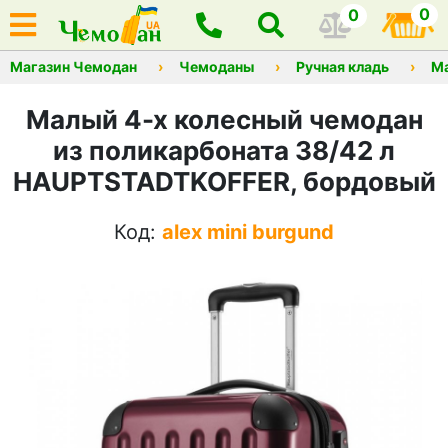
0
0
Магазин Чемодан
Чемоданы
Ручная кладь
М
Малый 4-х колесный чемодан
из поликарбоната 38/42 л
HAUPTSTADTKOFFER, бордовый
Код:
alex mini burgund