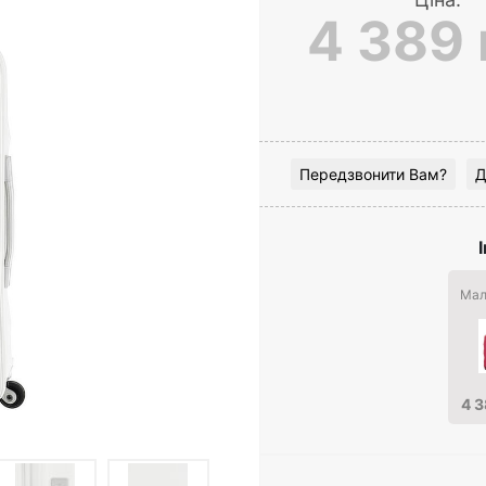
4 389 
Передзвонити Вам?
Д
Мал
4 3