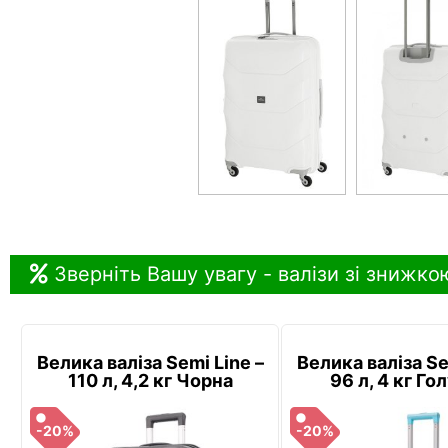
Зверніть Вашу увагу - валізи зі знижко
Велика валіза Semi Line –
Велика валіза Se
110 л, 4,2 кг Чорна
96 л, 4 кг Го
-20%
-20%