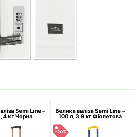
аліза Semi Line –
Велика валіза Semi Line –
, 4 кг Чорна
100 л, 3,9 кг Фіолетова
-20%