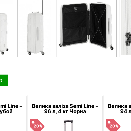
ю
mi Line –
Велика валіза Semi Line –
Велика в
лубой
96 л, 4 кг Чорна
94 л
-20%
-20%