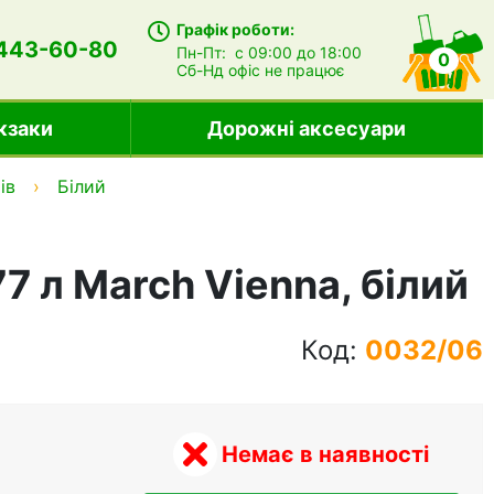
Графік роботи:
 443-60-80
Пн-Пт:
с 09:00 до 18:00
0
Сб-Нд
офіс не працює
кзаки
Дорожні аксесуари
ів
Білий
77 л March Vienna, білий
Код:
0032/06
Немає в наявності