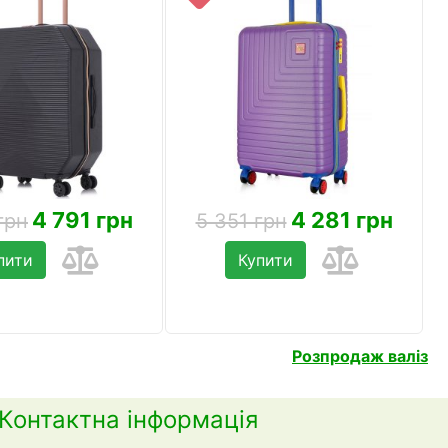
4 791 грн
4 281 грн
грн
5 351 грн
пити
Купити
Розпродаж валіз
Контактна інформація