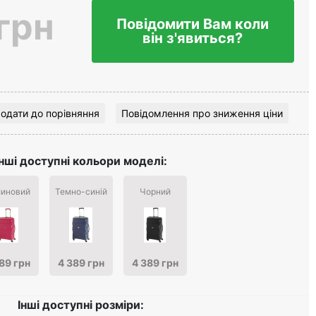
грн
Повідомити Вам коли
він з'явиться?
одати до порівняння
Повідомлення про зниження ціни
Інші доступні кольори моделі:
иновий
Темно-синій
Чорний
89 грн
4 389 грн
4 389 грн
Інші доступні розміри: