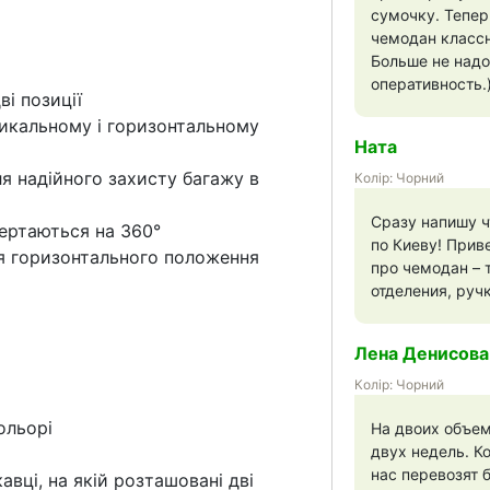
сумочку. Тепер
чемодан класс
Больше не надо
оперативность.
ві позиції
тикальному і горизонтальному
Ната
я надійного захисту багажу в
Колір: Чорний
Сразу напишу ч
ертаються на 360°
по Киеву! Прив
ля горизонтального положення
про чемодан – 
отделения, руч
Лена Денисова
Колір: Чорний
ольорі
На двоих объем
двух недель. Ко
нас перевозят 
вці, на якій розташовані дві