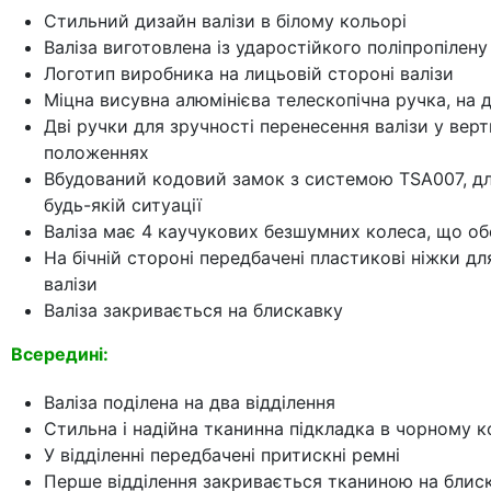
Стильний дизайн валізи в білому кольорі
Валіза виготовлена із ударостійкого поліпропілену
Логотип виробника на лицьовій стороні валізи
Міцна висувна алюмінієва телескопічна ручка, на д
Дві ручки для зручності перенесення валізи у вер
положеннях
Вбудований кодовий замок з системою TSA007, дл
будь-якій ситуації
Валіза має 4 каучукових безшумних колеса, що об
На бічній стороні передбачені пластикові ніжки д
валізи
Валіза закривається на блискавку
Всередині:
Валіза поділена на два відділення
Стильна і надійна тканинна підкладка в чорному к
У відділенні передбачені притискні ремні
Перше відділення закривається тканиною на блиска