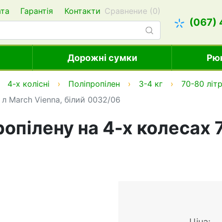
ата
Гарантія
Контакти
Сравнение (
0
)
(067)
Дорожні сумки
Рю
4-х колісні
Поліпропілен
3-4 кг
70-80 літр
 л March Vienna, білий 0032/06
ропілену на 4-х колесах 
Ціна: