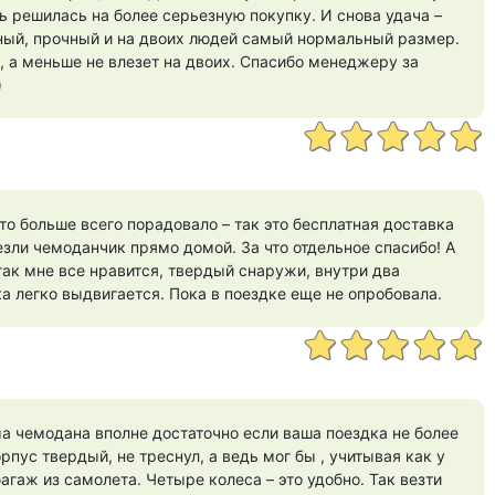
ь решилась на более серьезную покупку. И снова удача –
ный, прочный и на двоих людей самый нормальный размер.
, а меньше не влезет на двоих. Спасибо менеджеру за
)
то больше всего порадовало – так это бесплатная доставка
езли чемоданчик прямо домой. За что отдельное спасибо! А
так мне все нравится, твердый снаружи, внутри два
ка легко выдвигается. Пока в поездке еще не опробовала.
а чемодана вполне достаточно если ваша поездка не более
рпус твердый, не треснул, а ведь мог бы , учитывая как у
багаж из самолета. Четыре колеса – это удобно. Так везти