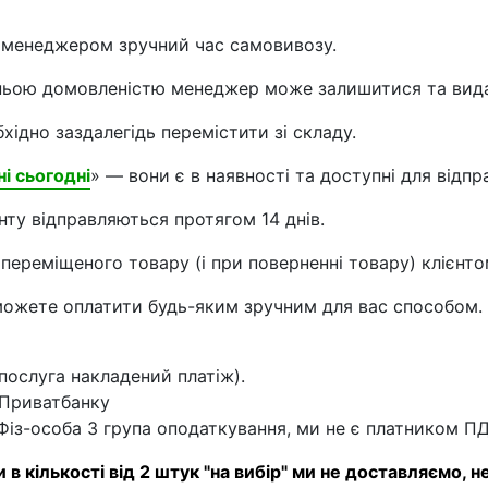
з менеджером зручний час самовивозу.
дньою домовленістю менеджер може залишитися та видат
бхідно заздалегідь перемістити зі складу.
ні сьогодні
» — вони є в наявності та доступні для відпр
нту відправляються протягом 14 днів.
переміщеного товару (і при поверненні товару) клієнто
ожете оплатити будь-яким зручним для вас способом.
(послуга накладений платіж).
 Приватбанку
 Фіз-особа 3 група оподаткування, ми не є платником П
зи в кількості від 2 штук "на вибір" ми не доставляємо,