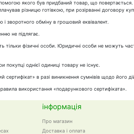
 допомогою якого був придбаний товар, що повертаєтьс
плачував різницю готівкою, при розірванні договору куп
ю і зворотного обміну в грошовий еквівалент.
нню не підлягає.
ть тільки фізичні особи. Юридичні особи не можуть час
и покупці однієї одиниці товару не існує.
й сертифікат» в разі виникнення сумнівів щодо його ді
 правила використання «подарункового сертифіката».
інформація
Про магазин
есах
Доставка і оплата