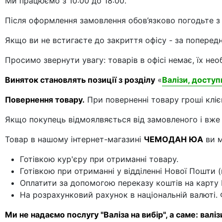
Ми працюємо з 10:00 до 18:00.
Після оформлення замовлення обов’язково погодьте 
Якщо ви не встигаєте до закриття офісу - за попере
Просимо звернути увагу: товарів в офісі немає, їх нео
Виняток становлять позиції з розділу
«
Валізи, доступ
Повернення товару.
При поверненні товару гроші кліє
Якщо покупець відмоялвяється від замовленого і вже 
Товар в нашому інтернет-магазині
ЧЕМОДАН ЮА
ви м
Готівкою кур'єру при отриманні товару.
Готівкою при отриманні у відділенні Нової Пошти 
Оплатити за допомогою переказу коштів на карту
На розрахунковий рахунок в національній валюті.
Ми не надаємо послугу "Валіза на вибір", а саме: валі