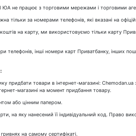
 ЮА не працює з торговими мережами і торговими аге
на тільки за номерами телефонів, які вказані на офіці
оштів на карту, ми використовуємо тільки карту Приват
ери телефонів, інші номери карт Приватбанку, інших по
:
нику придбати товари в інтернет-магазині: Chemodan.ua
інтернет-магазині на момент придбання товару.
нтом або цінним папером.
рти, на яку нанесений її індивідуальний код. Право в
 гривнях на самому сертифікаті.