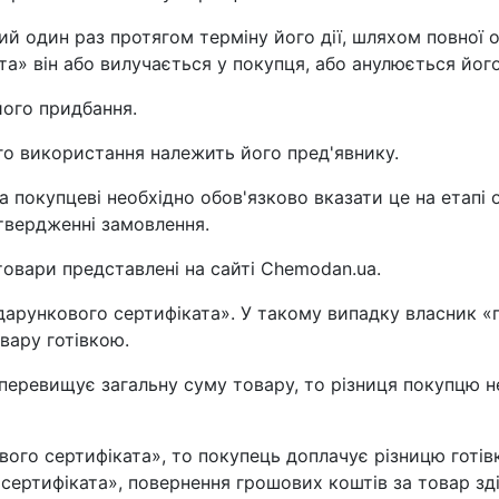
й один раз протягом терміну його дії, шляхом повної о
та» він або вилучається у покупця, або анулюється йо
 його придбання.
го використання належить його пред'явнику.
а покупцеві необхідно обов'язково вказати це на етап
твердженні замовлення.
овари представлені на сайті Chemodan.ua.
дарункового сертифіката». У такому випадку власник «
вару готівкою.
» перевищує загальну суму товару, то різниця покупцю 
ого сертифіката», то покупець доплачує різницю готівк
сертифіката», повернення грошових коштів за товар з