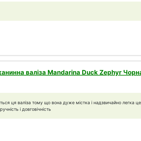
анинна валіза Mandarina Duck Zephyr Чорн
ься ця валіза тому що вона дуже містка і надзвичайно легка це
ручність і довговічність