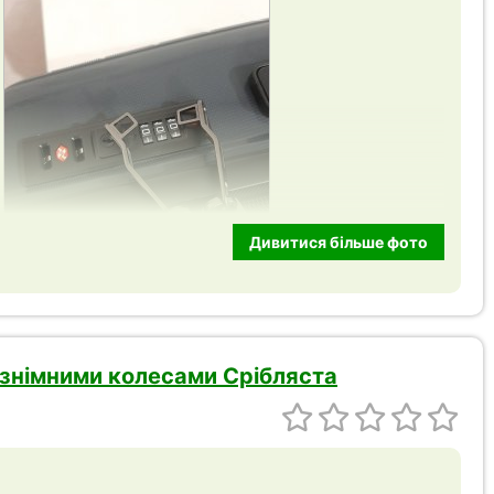
Дивитися більше фото
зі знімними колесами Срібляста