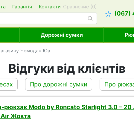
ата
Гарантія
Контакти
Сравнение (
0
)
(067)
Дорожні сумки
Рю
 магазину Чемодан Юа
Відгуки від клієнтів
есах
Про дорожні сумки
Про рюкз
рюкзак Modo by Roncato Starlight 3.0 – 20
 Air Жовта