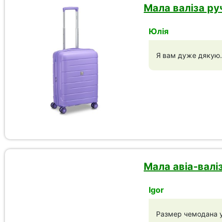
Мала валіза руч
Юлія
Я вам дуже дякую. 
Мала авіа-валіз
Igor
Размер чемодана у