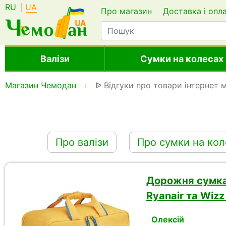
RU
UA
Про магазин
Доставка і опл
Валізи
Сумки на колесах
Магазин Чемодан
ᐉ Відгуки про товари інтернет
Про валізи
Про сумки на кол
Дорожня сумка-
Ryanair та Wizz
Олексій