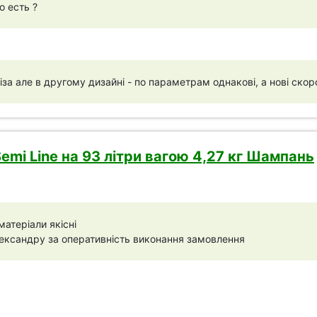
о есть ?
іза але в другому дизайні - по параметрам однакові, а нові скоро
Semi Line на 93 літри вагою 4,27 кг Шампань
атеріали якісні
ксандру за оперативність виконання замовлення