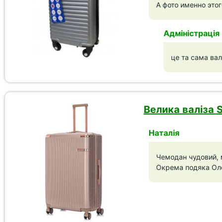
А фото именно этог
Адміністрація
це та сама вал
Велика валіза 
Наталія
Чемодан чудовий, м
Окрема подяка Оле