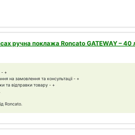
сах ручна поклажа Roncato GATEWAY – 40 л,
 - +
ня на замовлення та консультаціі - +
ки та відправки товару - +
.
ід Roncato.