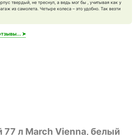
рпус твердый, не треснул, а ведь мог бы , учитывая как у
багаж из самолета. Четыре колеса – это удобно. Так везти
тзывы... ➤
 77 л March Vienna, белый