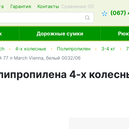
та
Гарантия
Контакты
Сравнение (
0
)
(067)
х
Дорожные сумки
Рюк
ch
4-х колесные
Полипропилен
3-4 кг
7
 77 л March Vienna, белый 0032/06
ипропилена 4-х колесны