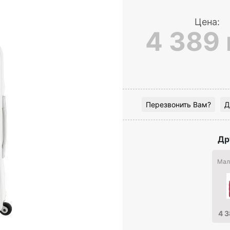
Цена:
4 389 
Перезвонить Вам?
Д
Др
Мал
4 3