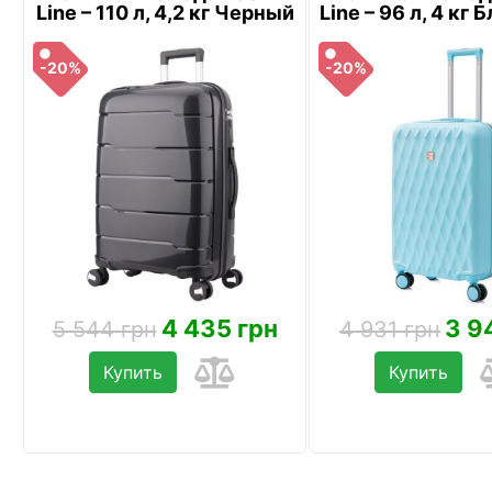
Line – 110 л, 4,2 кг Черный
Line – 96 л, 4 кг
-20%
-20%
4 435 грн
3 9
5 544 грн
4 931 грн
Купить
Купить