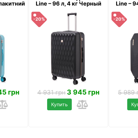
 Блакитний
Line – 96 л, 4 кг Черный
Line – 9
-20%
-20%
45 грн
3 945 грн
4 931 грн
5 989 
Купить
Ку