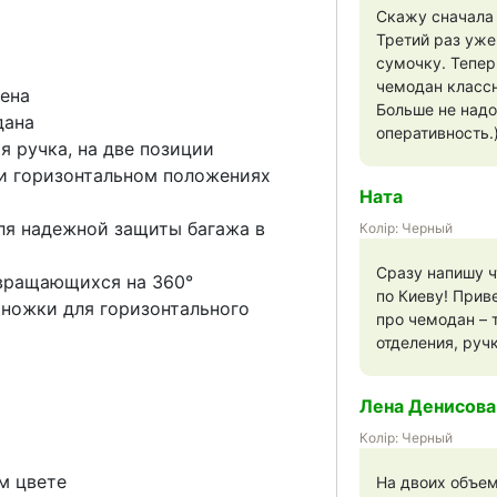
Скажу сначала 
Третий раз уже
сумочку. Тепер
чемодан класс
ена
Больше не надо
дана
оперативность.
 ручка, на две позиции
 и горизонтальном положениях
Ната
ля надежной защиты багажа в
Колір: Черный
Сразу напишу ч
 вращающихся на 360°
по Киеву! Прив
ножки для горизонтального
про чемодан – 
отделения, руч
Лена Денисова
Колір: Черный
м цвете
На двоих объем