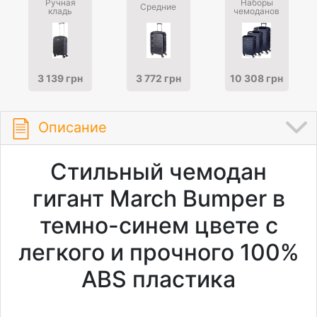
Ручная
Наборы
Средние
кладь
чемоданов
3 139 грн
3 772 грн
10 308 грн
Описание
Cтильный чемодан
гигант March Bumper в
темно-синем цвете с
легкого и прочного 100%
ABS пластика