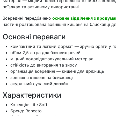
Матеріал — міцний поліестер щільністю 150D з водов
поїздках та активному використанні.
Всередині передбачено
основне відділення з продума
частині розташована зовнішня кишеня на блискавці д
Основні переваги
компактний та легкий формат — зручно брати у п
об’єм 2,5 літра для базових речей
міцний водовідштовхувальний матеріал
стійкість до вигорання та зносу
організація всередині — кишені для дрібниць
зовнішня кишеня на блискавці
акуратний сучасний дизайн
Характеристики
Колекція: Lite Soft
Бренд: Roncato