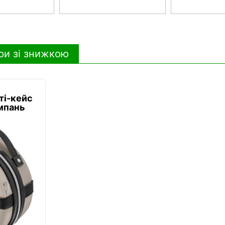
ри зі знижкою
ті-кейс
мпань