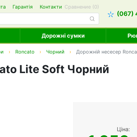
ата
Гарантія
Контакти
Сравнение (
0
)
(067)
Дорожні сумки
Рю
ри
Roncato
Чорний
Дорожній несесер Roncat
to Lite Soft Чорний
Ціна: