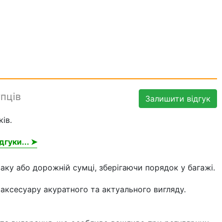
упців
Залишити відгук
ів.
дгуки... ➤
заку або дорожній сумці, зберігаючи порядок у багажі.
ксесуару акуратного та актуального вигляду.