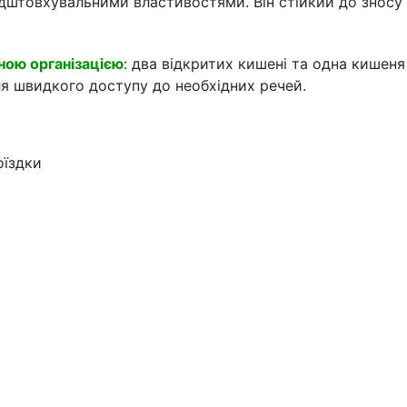
ідштовхувальними властивостями. Він стійкий до зносу
ною організацією
: два відкритих кишені та одна кишеня
ля швидкого доступу до необхідних речей.
оїздки