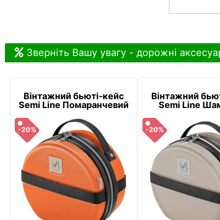
Зверніть Вашу увагу - дорожні аксесуа
Вінтажний бьюті-кейс
Вінтажний бью
Semi Line Помаранчевий
Semi Line Ша
-20%
-20%