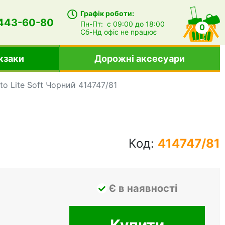
Графік роботи:
 443-60-80
Пн-Пт:
с 09:00 до 18:00
0
Сб-Нд
офіс не працює
кзаки
Дорожні аксесуари
o Lite Soft Чорний 414747/81
Код:
414747/81
Є в наявності