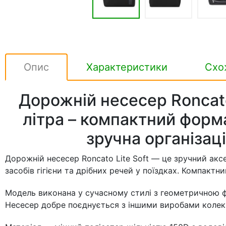
Опис
Характеристики
Схо
Дорожній несесер Roncato 
літра – компактний форма
зручна організац
Дорожній несесер Roncato Lite Soft — це зручний акс
засобів гігієни та дрібних речей у поїздках. Компактн
Модель виконана у сучасному стилі з геометричною ф
Несесер добре поєднується з іншими виробами колекц