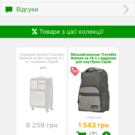
Відгуки
Товари з цієї колекції
Середня валіза Travelite
Міський рюкзак Travelite
Nomad на 60 л вагою 3,1
Nomad на 18 л з відділом
кг тканинна Сірий
для ноутбука Сірий
-20%
1 929 грн
6 259 грн
1 543 грн