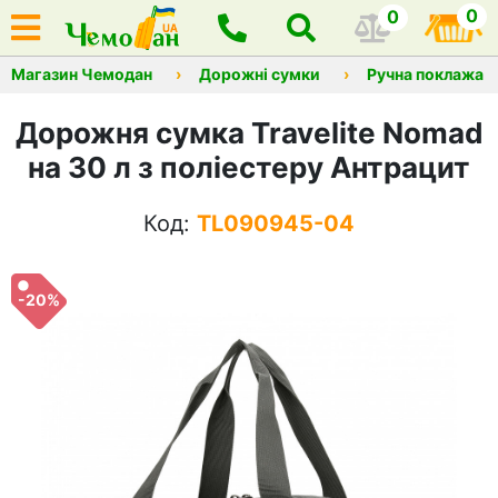
0
0
Магазин Чемодан
Дорожні сумки
Ручна поклажа
Дорожня сумка Travelite Nomad
на 30 л з поліестеру Антрацит
Код:
TL090945-04
-20%