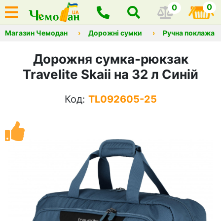
0
0
Магазин Чемодан
Дорожні сумки
Ручна поклажа
Дорожня сумка-рюкзак
Travelite Skaii на 32 л Синій
Код:
TL092605-25