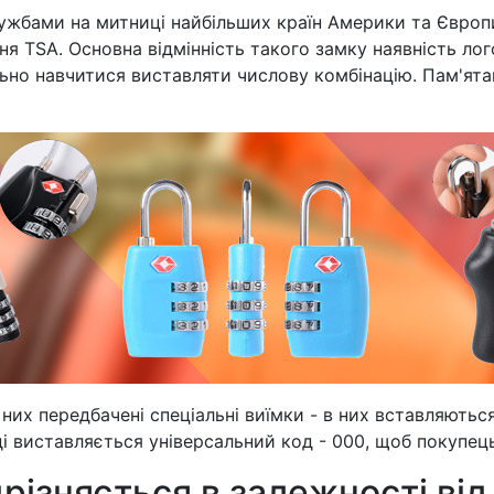
лужбами на митниці найбільших країн Америки та Європ
ання TSA. Основна відмінність такого замку наявність ло
ьно навчитися виставляти числову комбінацію. Пам'ятай
них передбачені спеціальні виїмки - в них вставляються
 виставляється універсальний код - 000, щоб покупець м
дрізняється в залежності ві