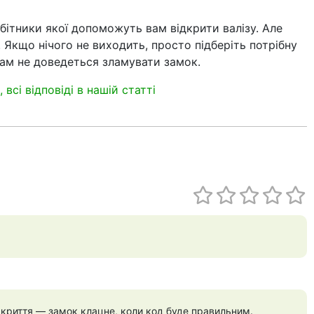
обітники якої допоможуть вам відкрити валізу. Але
. Якщо нічого не виходить, просто підберіть потрібну
 вам не доведеться зламувати замок.
всі відповіді в нашій статті
дкриття — замок клацне, коли код буде правильним.