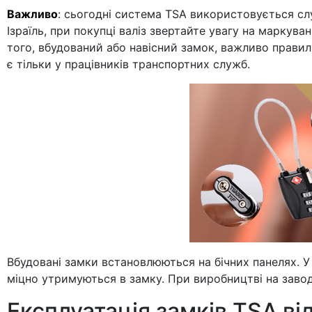
Важливо
: сьогодні система TSA використовується с
Ізраїль, при покупці валіз звертайте увагу на маркув
того, вбудований або навісний замок, важливо правил
є тільки у працівників транспортних служб.
Вбудовані замки встановлюються на бічних панелях. У 
міцно утримуються в замку. При виробництві на заводі
Експлуатація замків TSA ві