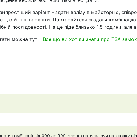
, день весілля або іншої пам'ятної дати.
Найпростіший варіант - здати валізу в майстерню, співр
ті, є й інші варіанти. Постарайтеся згадати комбінацію
ній послідовності. На це піде близько 1.5 години, але
тати можна тут -
Все що ви хотіли знати про TSA замок, 
ати комбінації від 000 до 999, злегка натискаючи на кнопку ві