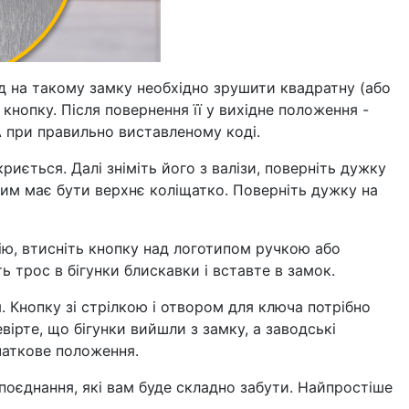
д на такому замку необхідно зрушити квадратну (або
кнопку. Після повернення її у вихідне положення -
A при правильно виставленому коді.
риється. Далі зніміть його з валізи, поверніть дужку
ршим має бути верхнє коліщатко. Поверніть дужку на
ію, втисніть кнопку над логотипом ручкою або
 трос в бігунки блискавки і вставте в замок.
. Кнопку зі стрілкою і отвором для ключа потрібно
вірте, що бігунки вийшли з замку, а заводські
чаткове положення.
поєднання, які вам буде складно забути. Найпростіше