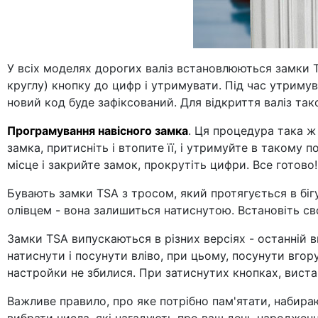
У всіх моделях дорогих валіз встановлюються замки 
круглу) кнопку до цифр і утримувати. Під час утримув
новий код буде зафіксований. Для відкриття валіз та
Програмування навісного замка
. Ця процедура така ж 
замка, притисніть і втопите її, і утримуйте в таком
місце і закрийте замок, прокрутіть цифри. Все готово!
Бувають замки TSA з тросом, який протягується в біг
олівцем - вона залишиться натиснутою. Встановіть сво
Замки TSA випускаються в різних версіях - останній в
натиснути і посунути вліво, при цьому, посунути вгор
настройки не збилися. При затиснутих кнопках, виста
Важливе правило, про яке потрібно пам'ятати, набира