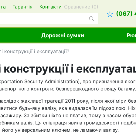
ата
Гарантія
Контакти
Сравнение (
0
)
(067)
Дорожні сумки
Рю
 конструкції і експлуатації?
конструкції і експлуатац
ortation Security Administration), про призначення яко
ранспортного контролю безперешкодного огляду багажу.
 наслідок жахливої трагедії 2011 року, після якої міри 
тися будь-яку валізу, яка видалася їм підозрілою. Ніхт
асажиру. За збитки ніхто не платив, тому з часом обу
обникам валіз. Ця співпраця явила громадськості подіб
його універсальним ключем, не ламаючи валізу.