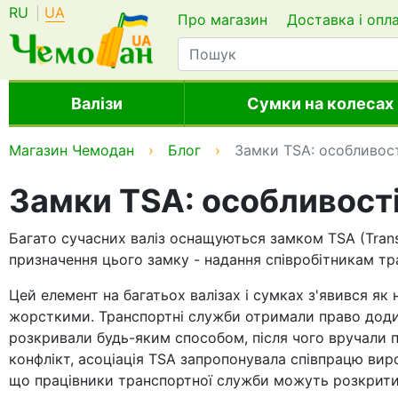
RU
UA
Про магазин
Доставка і опл
Валізи
Сумки на колесах
Магазин Чемодан
Блог
Замки TSA: особливості
Замки TSA: особливості 
Багато сучасних валіз оснащуються замком TSA (Transp
призначення цього замку - надання співробітникам т
Цей елемент на багатьох валізах і сумках з'явився як
жорсткими. Транспортні служби отримали право додиви
розкривали будь-яким способом, після чого вручали п
конфлікт, асоціація TSA запропонувала співпрацю вир
що працівники транспортної служби можуть розкрити 