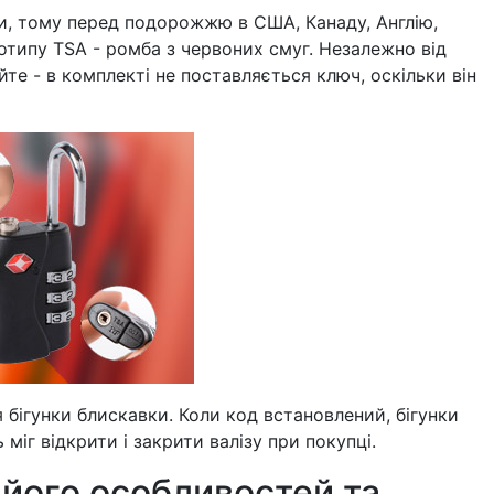
и, тому перед подорожжю в США, Канаду, Англію,
готипу TSA - ромба з червоних смуг. Незалежно від
те - в комплекті не поставляється ключ, оскільки він
 бігунки блискавки. Коли код встановлений, бігунки
іг відкрити і закрити валізу при покупці.
д його особливостей та