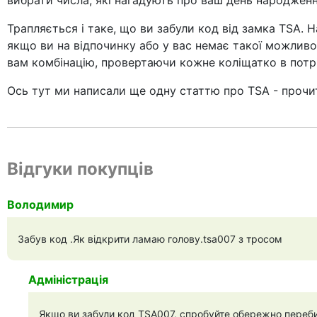
вибрати числа, які нагадують про ваш день народження
Трапляється і таке, що ви забули код від замка TSA. 
якщо ви на відпочинку або у вас немає такої можливос
вам комбінацію, провертаючи кожне коліщатко в потріб
Ось тут ми написали ще одну статтю про TSA - прочи
Відгуки покупців
Володимир
Забув код .Як відкрити ламаю голову.tsa007 з тросом
Адміністрація
Якщо ви забули код TSA007, спробуйте обережно перебир