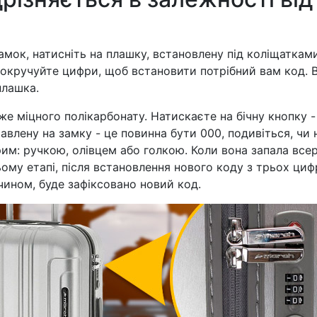
замок, натисніть на плашку, встановлену під коліщаткам
 прокручуйте цифри, щоб встановити потрібний вам код. В
плашка.
же міцного полікарбонату. Натискаєте на бічну кнопку -
авлену на замку - це повинна бути 000, подивіться, чи 
рим: ручкою, олівцем або голкою. Коли вона запала всер
му етапі, після встановлення нового коду з трьох цифр
чином, буде зафіксовано новий код.