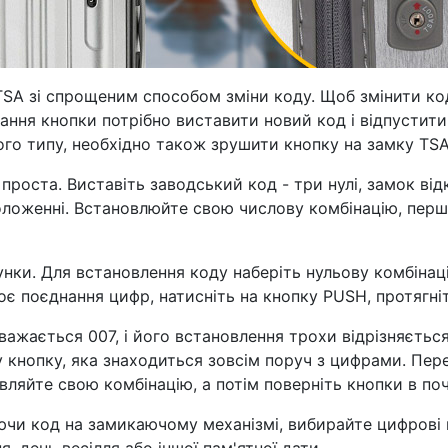
TSA зі спрощеним способом зміни коду. Щоб змінити ко
ання кнопки потрібно виставити новий код і відпустити 
кого типу, необхідно також зрушити кнопку на замку TS
проста. Виставіть заводський код - три нулі, замок відк
у положенні. Встановлюйте свою числову комбінацію, пе
унки. Для встановлення коду наберіть нульову комбінац
є поєднання цифр, натисніть на кнопку PUSH, протягніть
важається 007, і його встановлення трохи відрізняється
у кнопку, яка знаходиться зовсім поруч з цифрами. Пере
вляйте свою комбінацію, а потім поверніть кнопки в по
ючи код на замикаючому механізмі, вибирайте цифрові 