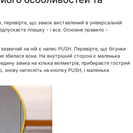
и, перевірте, що замок виставлений в універсальній
ідпускаєте плашку - і все. Основне правило -
 зазвичай на ній є напис PUSH. Перевірте, що бігунки
не збилася вона. На внутрішній стороні є маленька
едину замка на кілька міліметрів, прибираєте гострий
, знову натисніть на кнопку PUSH, і маленька