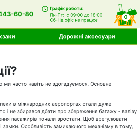
Графік роботи:
 443-60-80
Пн-Пт:
с 09:00 до 18:00
0
Сб-Нд
офіс не працює
кзаки
Дорожні аксесуари
ії?
го ми часто навіть не здогадуємося. Основне
безпеки в міжнародних аеропортах стали дуже
о і не збирався дбати про збереження багажу - валізу
рення пасажирів почали зростати. Щоб врегулювати
ні замки. Особливість замикаючого механізму в тому,