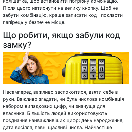
коліщатка, щоб встановити потрібну комбінацію.
Після цього натиснути на велику кнопку. Щоб не
забути комбінацію, краще записати код і покласти
папірець у безпечне місце.
Що робити, якщо забули код
замку?
Насамперед важливо заспокоїтися, взяти себе в
руки. Важливо згадати, чи була числова комбінація
набором випадкових цифр, чи значуща для
власника. Більшість людей використовують
поєднання найважливіших цифр: день народження,
дата весілля, певні щасливі числа. Найчастіше