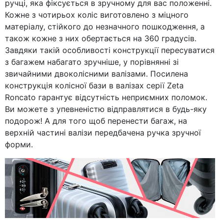
ручці, яка фіксується в зручному для вас положенні.
Кожне з чотирьох коліс виготовлено з міцного
матеріалу, стійкого до незначного пошкодження, а
також кожне з них обертається на 360 градусів.
Завдяки такій особливості конструкції пересуватися
з багажем набагато зручніше, у порівнянні зі
звичайними двоколісними валізами. Посилена
конструкція колісної бази в валізах серії Zeta
Roncato гарантує відсутність неприємних поломок.
Ви можете з упевненістю відправлятися в будь-яку
подорож! А для того щоб перенести багаж, на
верхній частині валізи передбачена ручка зручної
форми.