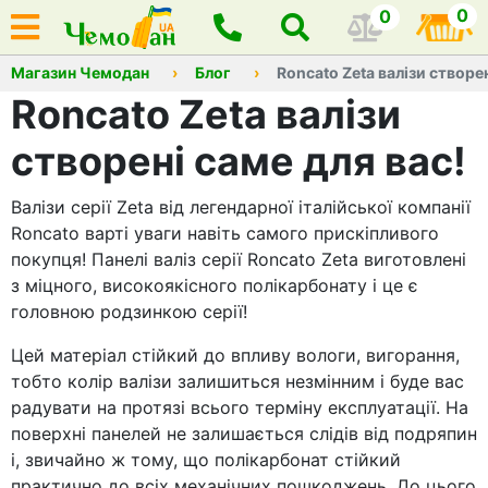
0
0
Магазин Чемодан
Блог
Roncato Zeta валізи створен
Roncato Zeta валізи
створені саме для вас!
Валізи серії Zeta від легендарної італійської компанії
Roncato варті уваги навіть самого прискіпливого
покупця! Панелі валіз серії Roncato Zeta виготовлені
з міцного, високоякісного полікарбонату і це є
головною родзинкою серії!
Цей матеріал стійкий до впливу вологи, вигорання,
тобто колір валізи залишиться незмінним і буде вас
радувати на протязі всього терміну експлуатації. На
поверхні панелей не залишається слідів від подряпин
і, звичайно ж тому, що полікарбонат стійкий
практично до всіх механічних пошкоджень. До цього