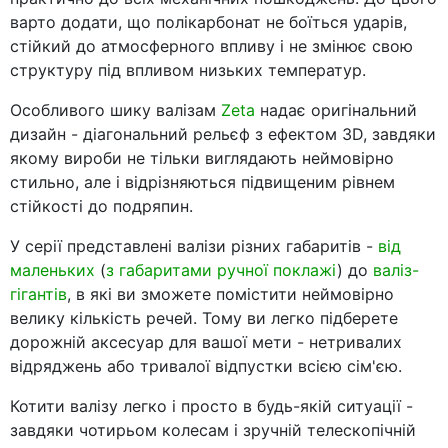
варто додати, що полікарбонат не боїться ударів,
стійкий до атмосферного впливу і не змінює свою
структуру під впливом низьких температур.
Особливого шику валізам
Zeta
надає оригінальний
дизайн - діагональний рельєф з ефектом 3D, завдяки
якому вироби не тільки виглядають неймовірно
стильно, але і відрізняються підвищеним рівнем
стійкості до подряпин.
У серії представлені валізи різних габаритів -
від
маленьких
(
з габаритами ручної поклажі
) до
валіз-
гігантів
, в які ви зможете помістити неймовірно
велику кількість речей. Тому ви легко підберете
дорожній аксесуар для вашої мети - нетривалих
відряджень або тривалої відпустки всією сім'єю.
Котити валізу легко і просто в будь-якій ситуації -
завдяки чотирьом колесам і зручній телескопічній