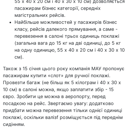
55 х 40 х 20 см і 40 х 30 х 10 см) дозволяється
пасажирам бізнес категорії, середніх
магістральних рейсів.
Найбільше можливостей у пасажирів бізнес
класу, рейсів далекого прямування, а саме -
перевезення в салоні трьох одиниць поклажі
(загальна вага до 15 кг на дві одиниці, до 5 кг
на одну одиницю, 55 х 40 х 20 см і 40 х 30 х 10
см).
Також з 15 січня цього року компанія МАУ пропонує
пасажирам купити «слот» для ручної поклажі.
Провезти багаж (не більш як 5 кілограм і 40 х 30 х
10 см) в салоні можна, якщо заплатити збір - 15
євро. Зробити це можна в аеропорту, перед
посадкою на рейс. Звертаємо увагу: додатково
придбати можна перевезення тільки однієї одиниці
поклажі, оскільки валізf розміщується під переднім
сидінням.