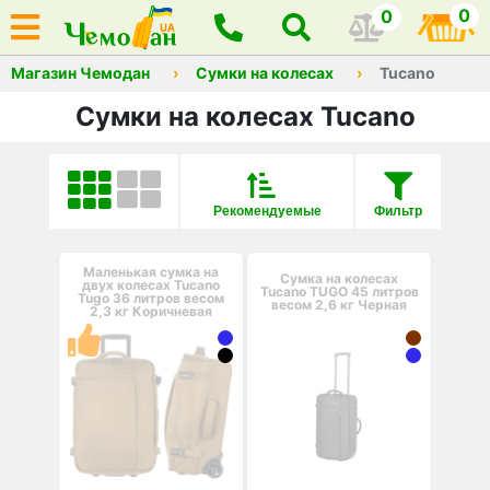
0
0
Магазин Чемодан
Сумки на колесах
Tucano
Сумки на колесах Tucano
Рекомендуемые
Фильтр
Маленькая сумка на
Сумка на колесах
двух колесах Tucano
Tucano TUGO 45 литров
Tugo 36 литров весом
весом 2,6 кг Черная
2,3 кг Коричневая