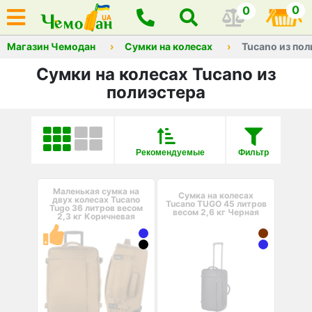
0
0
Магазин Чемодан
Сумки на колесах
Tucano из по
Сумки на колесах Tucano из
полиэстера
Рекомендуемые
Фильтр
Маленькая сумка на
Сумка на колесах
двух колесах Tucano
Tucano TUGO 45 литров
Tugo 36 литров весом
весом 2,6 кг Черная
2,3 кг Коричневая