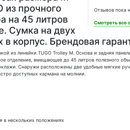
O из прочного
Отзывов пока н
а на 45 литров
Смотреть все о
е. Сумка на двух
 в корпус. Брендовая гарант
кой из линейки TUGO Trolley M. Основа и задняя пане
ное отделение, вмещающее до 45 литров полезного о
лажи. Снаружи расположены две удобные мягкие ручки,
ыстро доступных кармана на молнии.
я в нескольких положениях