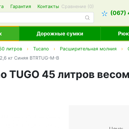
та
Гарантия
Контакты
Сравнение (
0
)
(067)
х
Дорожные сумки
Рюк
50 литров
Tucano
Расширительная молния
 2,6 кг Синяя BTRTUG-M-B
o TUGO 45 литров весом 
Цена: