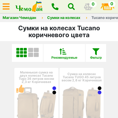
0
0
Магазин Чемодан
Сумки на колесах
Tucano корич
Сумки на колесах Tucano
коричневого цвета
Рекомендуемые
Фильтр
Маленькая сумка на
Сумка на колесах
двух колесах Tucano
Tucano TUGO 45 литров
Tugo 36 литров весом
весом 2,6 кг Коричневая
2,3 кг Коричневая