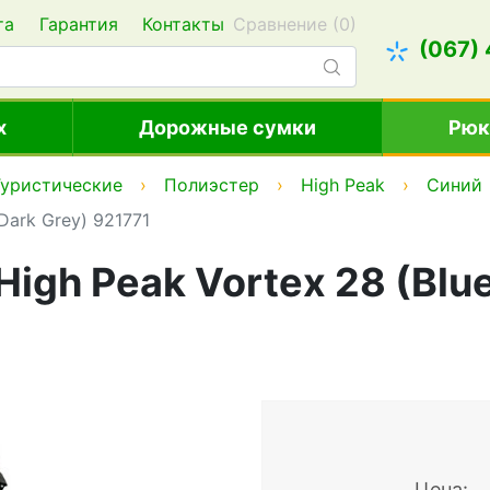
та
Гарантия
Контакты
Сравнение (
0
)
(067)
х
Дорожные сумки
Рюк
Туристические
Полиэстер
High Peak
Синий
Dark Grey) 921771
igh Peak Vortex 28 (Blue
Цена: