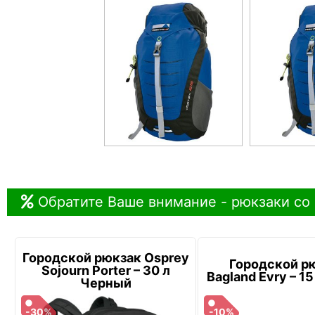
Обратите Ваше внимание - рюкзаки со
Городской рюкзак Osprey
Городской р
Sojourn Porter – 30 л
Bagland Evry – 1
Черный
-30%
-10%