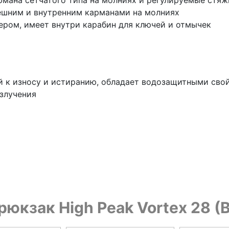
рмана сетчатого типа на молниях и регулируемые стя
ешним и внутренним карманами на молниях
ером, имеет внутри карабин для ключей и отмычек
й к износу и истиранию, обладает водозащитными свой
злучения
юкзак High Peak Vortex 28 (B