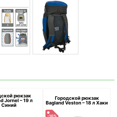
дской рюкзак
Городской рюкзак
d Jornel – 19 л
Bagland Veston – 18 л Хаки
Синий
-10%