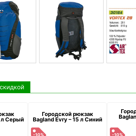
 скидкой
Горо
юкзак
Городской рюкзак
Baglan
5 л Серый
Bagland Evry – 15 л Синий
-10%
-10%