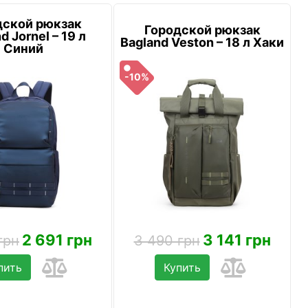
дской рюкзак
Городской рюкзак
d Jornel – 19 л
Bagland Veston – 18 л Хаки
Синий
-10%
2 691 грн
3 141 грн
грн
3 490 грн
пить
Купить