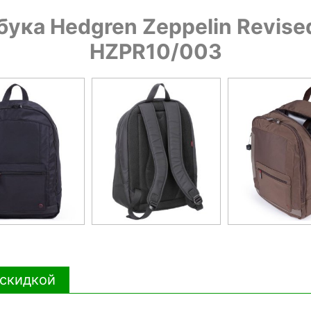
ука Hedgren Zeppelin Revise
HZPR10/003
 скидкой