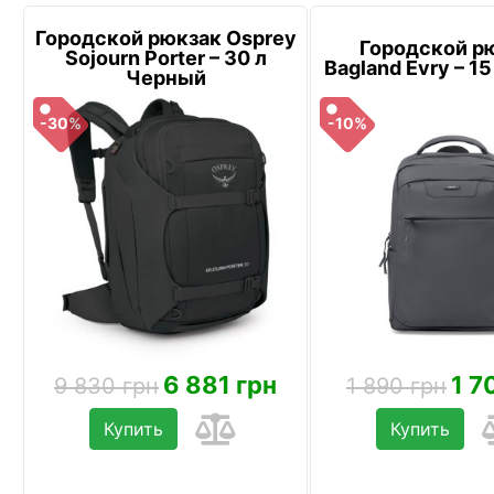
Городской рюкзак Osprey
Городской р
Sojourn Porter – 30 л
Bagland Evry – 1
Черный
-30%
-10%
6 881 грн
1 7
9 830 грн
1 890 грн
Купить
Купить