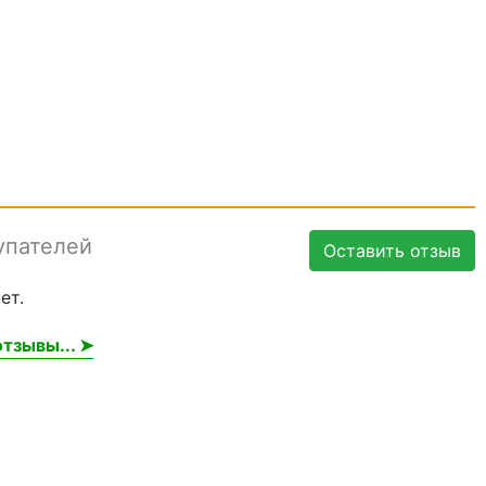
упателей
Оставить отзыв
ет.
тзывы... ➤