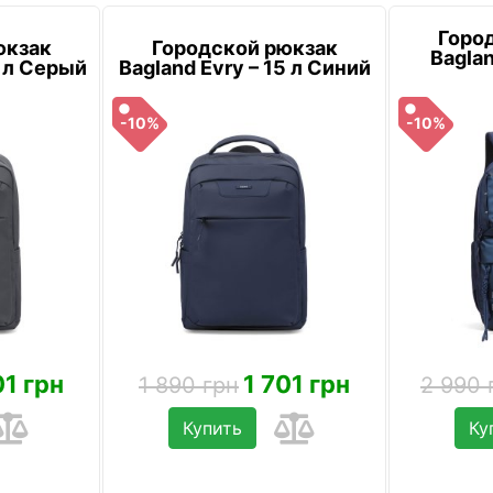
Горо
юкзак
Городской рюкзак
Baglan
5 л Серый
Bagland Evry – 15 л Синий
-10%
-10%
01 грн
1 701 грн
1 890 грн
2 990 
Купить
Ку