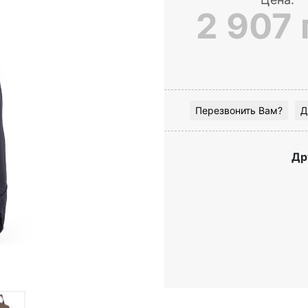
2 907 
Перезвонить Вам?
Д
Др