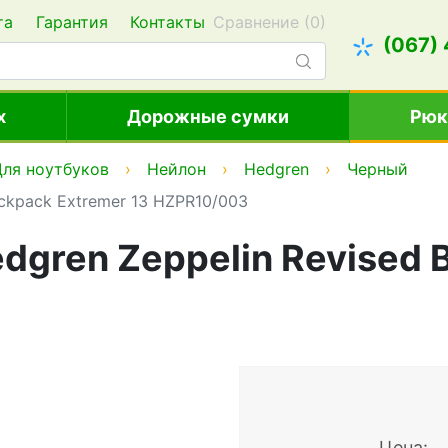
та
Гарантия
Контакты
Сравнение (
0
)
(067)
х
Дорожные сумки
Рюк
Для ноутбуков
Нейлон
Hedgren
Черный
ackpack Extremer 13 HZPR10/003
dgren Zeppelin Revised 
Цена: